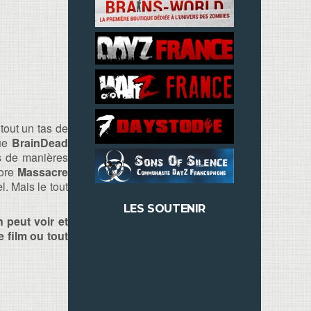
tout un tas de
que
BrainDead
ués de manières
gore
Massacre
. Mais le tout
LES SOUTENIR
 peut voir et
e film ou tout