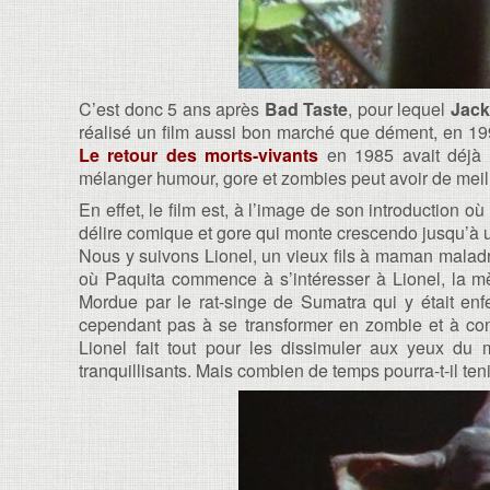
C’est donc 5 ans après
Bad Taste
, pour lequel
Jac
réalisé un film aussi bon marché que dément, en 19
Le retour des morts-vivants
en 1985 avait déjà 
mélanger humour, gore et zombies peut avoir de meil
En effet, le film est, à l’image de son introduction o
délire comique et gore qui monte crescendo jusqu’à
Nous y suivons Lionel, un vieux fils à maman maladroi
où Paquita commence à s’intéresser à Lionel, la mè
Mordue par le rat-singe de Sumatra qui y était enfe
cependant pas à se transformer en zombie et à cont
Lionel fait tout pour les dissimuler aux yeux d
tranquillisants. Mais combien de temps pourra-t-il teni