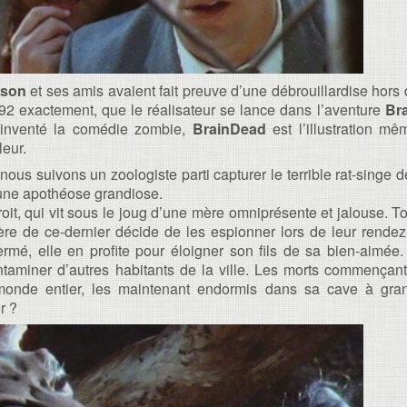
kson
et ses amis avaient fait preuve d’une débrouillardise hor
92 exactement, que le réalisateur se lance dans l’aventure
Br
inventé la comédie zombie,
BrainDead
est l’illustration m
leur.
ù nous suivons un zoologiste parti capturer le terrible rat-singe
 une apothéose grandiose.
t, qui vit sous le joug d’une mère omniprésente et jalouse. Tou
re de ce-dernier décide de les espionner lors de leur rende
rmé, elle en profite pour éloigner son fils de sa bien-aimée.
aminer d’autres habitants de la ville. Les morts commençant
u monde entier, les maintenant endormis dans sa cave à gr
r ?