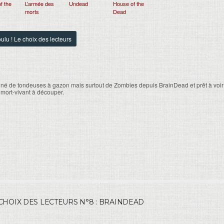
f the
L’armée des
Undead
House of the
morts
Dead
ulu ! Le choix des lecteurs
né de tondeuses à gazon mais surtout de Zombies depuis BrainDead et prêt à voir
 mort-vivant à découper.
CHOIX DES LECTEURS N°8 : BRAINDEAD