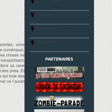
Squeletor
dans
Vous l’avez
voulu ! Le choix des lecteurs
N°8 : BrainDead
niam dans
Vous l’avez voulu ! Le
choix des lecteurs N°8 :
BrainDead
cherycok dans
Vous l’avez voulu !
Le choix des lecteurs N°8 :
BrainDead
cherycok dans
Vous l’avez voulu !
rantes, voire
Le choix des lecteurs N°8 :
de numérique).
BrainDead
 les choses ne
PARTENAIRES
ranquillisant,
e dans sa cave
être pires. Et
e qui bote des
el ne l’aurait