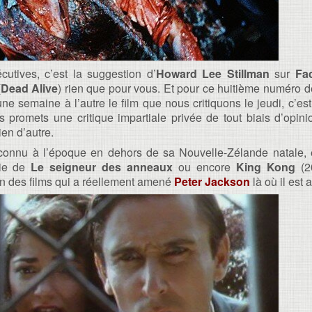
utives, c’est la suggestion d’
Howard Lee Stillman
sur
Fa
(
Dead Alive
) rien que pour vous. Et pour ce huitième numéro 
ne semaine à l’autre le film que nous critiquons le jeudi, c’es
s promets une critique impartiale privée de tout biais d’opini
en d’autre.
nconnu à l’époque en dehors de sa Nouvelle-Zélande natale, 
gie de
Le seigneur des anneaux
ou encore
King Kong
(2
’un des films qui a réellement amené
Peter Jackson
là où il est 