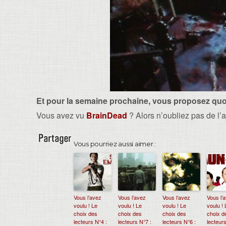
Et pour la semaine prochaine, vous proposez quo
Vous avez vu
BrainDead
? Alors n’oubliez pas de l’
Vous pourriez aussi aimer :
Vous l’avez
Vous l’avez
Vous l’avez
Vous l’
voulu ! Le
voulu ! Le
voulu ! Le
voulu ! 
choix des
choix des
choix des
choix d
lecteurs N°4 :
lecteurs N°7 :
lecteurs N°6 :
lecteurs