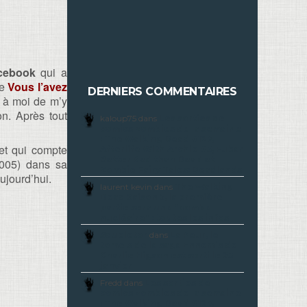
cebook
qui a
de
Vous l’avez
DERNIERS COMMENTAIRES
t à moi de m’y
on. Après tout
kaloup75 dans
Les sorties de
comics zombies de la semaine
: The Walking Dead #127,
et qui compte
Afterlife With Archie #5, Fubar
Better Red than Dead et
005) dans sa
Zombie Fairy Tales: Deadlands
aujourd’hui.
laurent kevin dans
The Walking
Dead Saison 5, la première
partie sera une “bombe
nucléaire” : toutes les infos
Squeletor
dans
La Peur, le
tome 3 de la saga Ennemis de
Charlie Higson est sorti le 23
janvier
Fredd dans
Les sorties de
comics zombies de la semaine
: The Walking Dead #127,