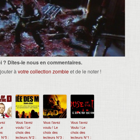
i ? Dîtes-le nous en commentaires.
ajouter à
votre collection zombie
et de le noter !
avez
Vous l’avez
Vous l’avez
Vous l’avez
Le
voulu ! Le
voulu ! Le
Voulu ! Le
es
choix des
choix des
choix des
 N°5 :
lecteurs N°2 :
lecteurs N°3 :
lecteurs N°1 :