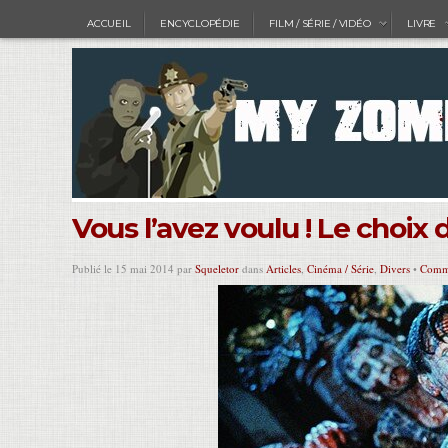
ACCUEIL
ENCYCLOPÉDIE
FILM / SÉRIE / VIDÉO
LIVRE
Vous l’avez voulu ! Le choix
Publié le 15 mai 2014 par
Squeletor
dans
Articles
,
Cinéma / Série
,
Divers
•
Comme