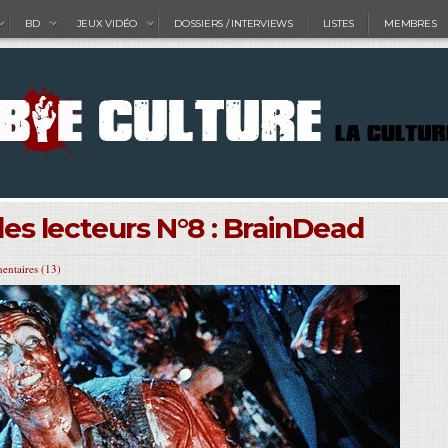
BD
JEUX VIDÉO
DOSSIERS / INTERVIEWS
LISTES
MEMBRES
 des lecteurs N°8 : BrainDead
ntaires (13)