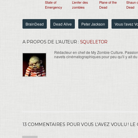
State of
L’enfer des
Plane of the
Shaun o
Emergency
zombies
Dead
Dead
BrainDead
Dead Alive
Peter Jackson
Vous l'avez Vo
A PROPOS DE L'AUTEUR :
SQUELETOR
Rédacteur en chef de My Zombie Culture. Passion
navets cinématographiques pour peu qu'il y ait du
13 COMMENTAIRES POUR VOUS L’AVEZ VOULU ! LE 