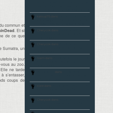
Afterlife With Archie #5, Fubar
Better Red than Dead et
Zombie Fairy Tales: Deadlands
kaloup75 dans
La Peur, le tome 3
de la saga Ennemis de Charlie
Higson est sorti le 23 janvier
s du commun et
ainDead
. Et si
Cherycok dans
Vous l’avez voulu
! Le choix des lecteurs N°8 :
ême de ce que
BrainDead
Cherycok dans
Vous l’avez voulu
 de Sumatra, un
! Le choix des lecteurs N°8 :
BrainDead
tefois le jour
niam dans
Vous l’avez voulu ! Le
choix des lecteurs N°8 :
z-vous au zoo.
BrainDead
 Elle ne tarde
Squeletor
dans
Vous l’avez
 à s’entasser,
voulu ! Le choix des lecteurs
ands coups de
N°8 : BrainDead
icare dans
Vous l’avez voulu ! Le
choix des lecteurs N°8 :
BrainDead
Cherycok dans
Vous l’avez voulu
! Le choix des lecteurs N°8 :
BrainDead