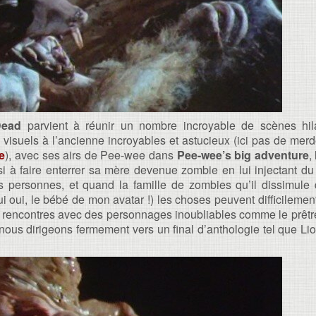
Dead
parvient à réunir un nombre incroyable de scènes hila
 visuels à l’ancienne incroyables et astucieux (ici pas de mer
e
), avec ses airs de Pee-wee dans
Pee-wee’s big adventure
,
si à faire enterrer sa mère devenue zombie en lui injectant du t
tres personnes, et quand la famille de zombies qu’il dissimul
oui, le bébé de mon avatar !) les choses peuvent difficilement 
de rencontres avec des personnages inoubliables comme le prêtr
 nous dirigeons fermement vers un final d’anthologie tel que Lion