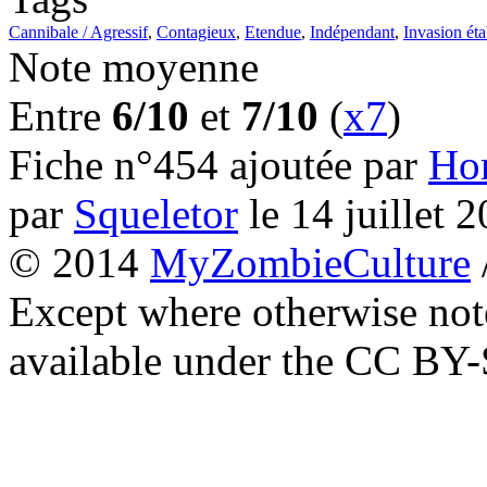
Cannibale / Agressif
,
Contagieux
,
Etendue
,
Indépendant
,
Invasion éta
Note moyenne
Entre
6/10
et
7/10
(
x7
)
Fiche n°454 ajoutée par
Ho
par
Squeletor
le
14 juillet 
© 2014
MyZombieCulture
Except where otherwise note
available under the CC BY-