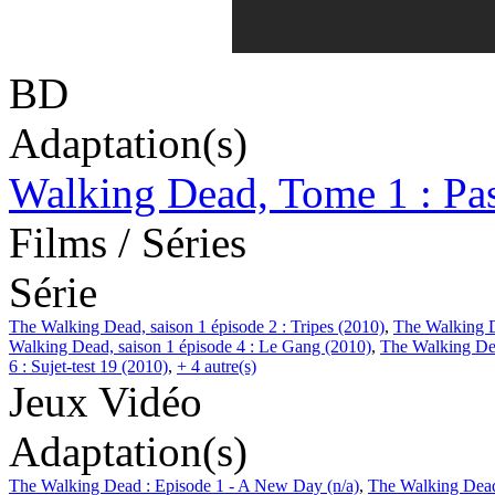
BD
Adaptation(s)
Walking Dead, Tome 1 : Pa
Films / Séries
Série
The Walking Dead, saison 1 épisode 2 : Tripes (2010)
,
The Walking De
Walking Dead, saison 1 épisode 4 : Le Gang (2010)
,
The Walking Dea
6 : Sujet-test 19 (2010)
,
+ 4 autre(s)
Jeux Vidéo
Adaptation(s)
The Walking Dead : Episode 1 - A New Day (n/a)
,
The Walking Dead 