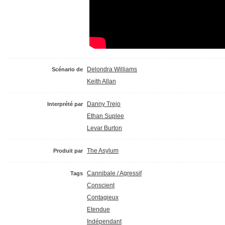
Delondra Williams
Scénario de
Keith Allan
Danny Trejo
Interprété par
Ethan Suplee
Levar Burton
The Asylum
Produit par
Cannibale / Agressif
Tags
Conscient
Contagieux
Etendue
Indépendant