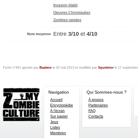
Invasion établi
Oeuvres Chroniquées
Zombies rapides
Entre
3/10
et
4/10
Note moyenne
Fiche n°491 ajoutée par
Baalero
le
02 mai 2013
et modifiée par
Squeletor
le
17 septembr
Navigation
Qui Sommes-nous ?
Accueil
À propos
Encyclopédie
Partenaires
À l'écran
FAQ
Sur papier
Contacts
Jeux
Listes
Membres