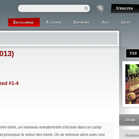
S'inscrire
l
Encyclopédie
À l'écran
Sur papier
Jeux
Listes
013)
7/10
zed #1-4
Détails
mini-série, un vaisseau extraterrestre s'écrase dans un camp
 et provoque le retour des morts. On se retrouve alors avec une
Relation