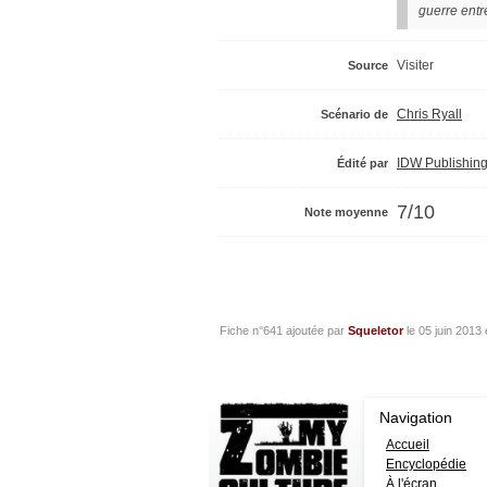
guerre entr
Visiter
Source
Chris Ryall
Scénario de
IDW Publishin
Édité par
7/10
Note moyenne
Fiche n°641 ajoutée par
Squeletor
le
05 juin 2013
Navigation
Accueil
Encyclopédie
À l'écran