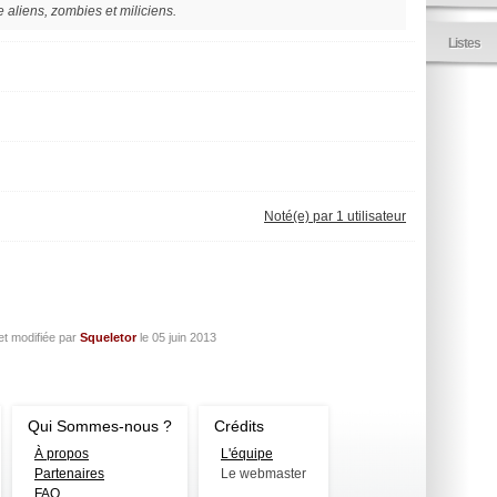
e aliens, zombies et miliciens.
Listes
g
Noté(e) par 1 utilisateur
et modifiée par
Squeletor
le
05 juin 2013
Qui Sommes-nous ?
Crédits
À propos
L'équipe
Partenaires
Le webmaster
FAQ