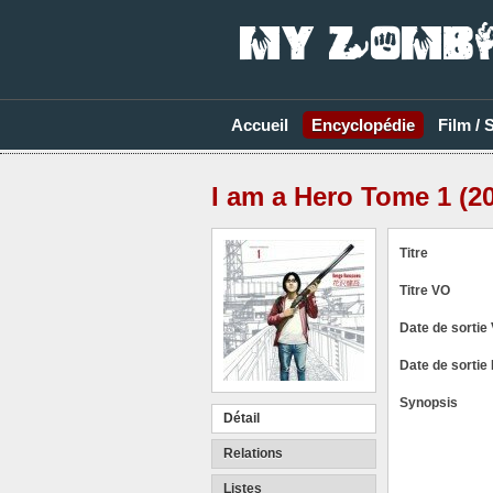
Accueil
Encyclopédie
Film / 
I am a Hero Tome 1 (20
Titre
Titre VO
Date de sortie
Date de sortie
Synopsis
Détail
Relations
Listes