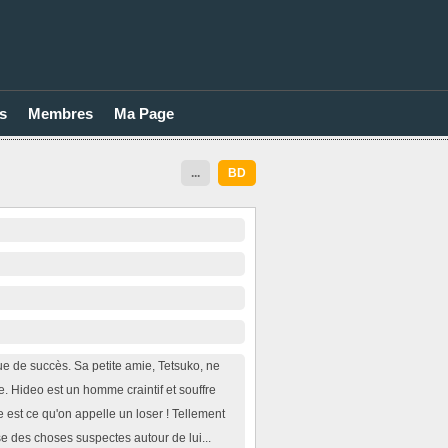
s
Membres
Ma Page
...
BD
 de succès. Sa petite amie, Tetsuko, ne
. Hideo est un homme craintif et souffre
e est ce qu'on appelle un loser ! Tellement
e des choses suspectes autour de lui...