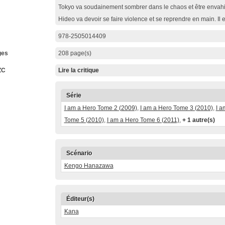
Tokyo va soudainement sombrer dans le chaos et être envahi 
Hideo va devoir se faire violence et se reprendre en main. Il e
978-2505014409
ges
208 page(s)
ZC
Lire la critique
Série
I am a Hero Tome 2 (2009)
,
I am a Hero Tome 3 (2010)
,
I a
Tome 5 (2010)
,
I am a Hero Tome 6 (2011)
,
+ 1 autre(s)
Scénario
Kengo Hanazawa
Éditeur(s)
Kana