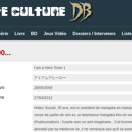
Série
Livre
BD
Jeux Vidéo
Dossiers / Interviews
Liste
0...
I am a Hero Tome 1
アイアムアヒーロー
 VO
28/08/2009
 FR
27/04/2012
Hideo Suzuki, 35 ans, est un assistant de mangaka en manque
cesse de parler de son ex, un talentueux mangaka très en vue
d'hallucinations : il parle avec un ami imaginaire... Cet homm
absorbé par sa médiocre vie, il ne remarque pas qu'il se pass