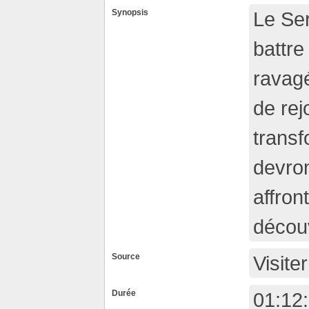
Synopsis
Le Ser
battre
ravagé
de rej
transf
devron
affron
découv
Source
Visiter
Durée
01:12