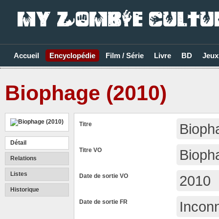
Accueil
Encyclopédie
Film / Série
Livre
BD
Jeux
Biophage (2010)
Titre
Bioph
Détail
Titre VO
Bioph
Relations
Listes
Date de sortie VO
2010
Historique
Date de sortie FR
Incon