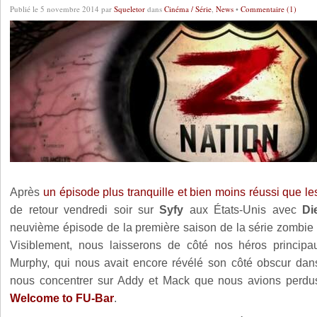
Publié le 5 novembre 2014 par
Squeletor
dans
Cinéma / Série
,
News
•
Commentaire (1)
Après
un épisode plus tranquille et bien moins réussi que l
de retour vendredi soir sur
Syfy
aux États-Unis avec
Di
neuvième épisode de la première saison de la série zombie
Visiblement, nous laisserons de côté nos héros principa
Murphy, qui nous avait encore révélé son côté obscur dans
nous concentrer sur Addy et Mack que nous avions perd
Welcome to FU-Bar
.