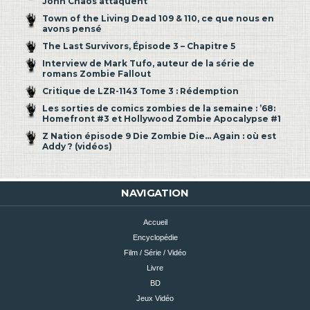
John Chaos attaquent
Town of the Living Dead 109 & 110, ce que nous en
avons pensé
The Last Survivors, Épisode 3 – Chapitre 5
Interview de Mark Tufo, auteur de la série de
romans Zombie Fallout
Critique de LZR-1143 Tome 3 : Rédemption
Les sorties de comics zombies de la semaine : ’68:
Homefront #3 et Hollywood Zombie Apocalypse #1
Z Nation épisode 9 Die Zombie Die… Again : où est
Addy ? (vidéos)
NAVIGATION
Accueil
Encyclopédie
Film / Série / Vidéo
Livre
BD
Jeux Vidéo