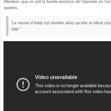
Attention, que ce soit la bande-annonce de l’épisode ou l’ext
spoilers.
“Le secret d’Addy est révélée alors qu’elle et Mack ess
côté.”