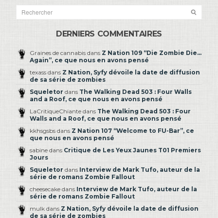
DERNIERS COMMENTAIRES
Graines de cannabis dans
Z Nation 109 “Die Zombie Die…
Again”, ce que nous en avons pensé
texass dans
Z Nation, Syfy dévoile la date de diffusion
de sa série de zombies
Squeletor
dans
The Walking Dead 503 : Four Walls
and a Roof, ce que nous en avons pensé
LaCritiqueChiante dans
The Walking Dead 503 : Four
Walls and a Roof, ce que nous en avons pensé
kkhsgsbs dans
Z Nation 107 “Welcome to FU-Bar”, ce
que nous en avons pensé
sabine dans
Critique de Les Yeux Jaunes T01 Premiers
Jours
Squeletor
dans
Interview de Mark Tufo, auteur de la
série de romans Zombie Fallout
cheesecake dans
Interview de Mark Tufo, auteur de la
série de romans Zombie Fallout
mulk dans
Z Nation, Syfy dévoile la date de diffusion
de sa série de zombies