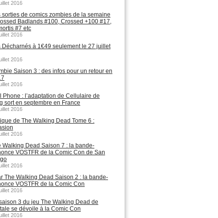
uillet 2016
 sorties de comics zombies de la semaine
rossed Badlands #100, Crossed +100 #17,
ortis #7 etc
uillet 2016
 Décharnés à 1€49 seulement le 27 juillet
uillet 2016
mbie Saison 3 : des infos pour un retour en
17
uillet 2016
l Phone : l’adaptation de Cellulaire de
g sort en septembre en France
uillet 2016
tique de The Walking Dead Tome 6 :
asion
uillet 2016
 Walking Dead Saison 7 : la bande-
nonce VOSTFR de la Comic Con de San
ego
uillet 2016
r The Walking Dead Saison 2 : la bande-
nonce VOSTFR de la Comic Con
uillet 2016
saison 3 du jeu The Walking Dead de
ltale se dévoile à la Comic Con
uillet 2016