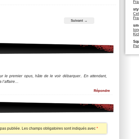
Fra
sty
Cel
Fra
Suivant →
sm
lon
Kic
Squ
Pan
ur le premier opus, hâte de le voir débarquer.. En attendant,
 l’affaire…
Répondre
pas publiée.
Les champs obligatoires sont indiqués avec
*