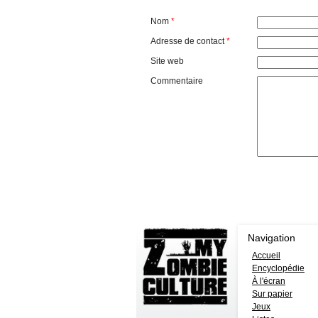
Nom
*
Adresse de contact
*
Site web
Commentaire
Navigation
Accueil
Encyclopédie
À l'écran
Sur papier
Jeux