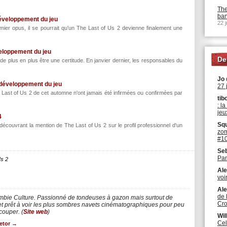
The
ban
développement du jeu
22 j
ier opus, il se pourrait qu'un The Last of Us 2 devienne finalement une
veloppement du jeu
De
 plus en plus être une certitude. En janvier dernier, les responsables du
Jo
 développement du jeu
27 j
 Last of Us 2 de cet automne n'ont jamais été infirmées ou confirmées par
tib
: l
jeu
4
Squ
 découvrant la mention de The Last of Us 2 sur le profil professionnel d'un
zom
#10
Se
Pan
Us 2
Ale
voir
Ale
de 
mbie Culture. Passionné de tondeuses à gazon mais surtout de
Cro
 prêt à voir les plus sombres navets cinématographiques pour peu
écouper. (
Site web
)
Wil
Cel
letor
→