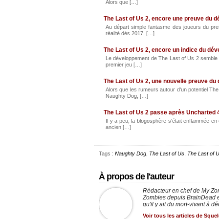
Alors que […]
The Last of Us 2, encore une preuve du 
Au départ simple fantasme des joueurs du prem
réalité dès 2017. […]
The Last of Us 2, encore un indice du dé
Le développement de The Last of Us 2 semble de
premier jeu […]
The Last of Us 2, une nouvelle preuve du
Alors que les rumeurs autour d'un potentiel The
Naughty Dog, […]
The Last of Us 2 passe après Uncharted 
Il y a peu, la blogosphère s'était enflammée en
ancien […]
Tags :
Naughty Dog
,
The Last of Us
,
The Last of 
À propos de l'auteur
Rédacteur en chef de My Zo
Zombies depuis BrainDead et
qu'il y ait du mort-vivant à d
Voir tous les articles de Sque