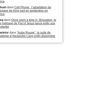
nce
lvain
dans
Cell Phone : l’adaptation de
lulaire de King sort en septembre en
nce
eg
dans
Once upon a time in Jérusalem, le
g-métrage de Fist of Jesus lance enfin son
kstarter
eletor
dans
“Aube Rouge”, la suite de
démie d’Alexandre Lang enfin disponible