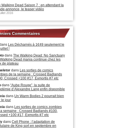
 Walking Dead Saison 7 : en attendant la
de-annonce, le teaser vidéo
uillet 2016
rniers Commentaires
dans
Les Décharnés à 1€49 seulement le
uillet !
oto
dans
The Walking Dead: No Sanctuary
a Walking Dead mania continue chez les
x de plateau
eletor
dans
Les sorties de comics
bies de la semaine : Crossed Badlands
0, Crossed +100 #17, Exmortis #7 etc
b
dans
“Aube Rouge”, la suite de
démie d’Alexandre Lang enfin disponible
xia
dans
Un Warm Bodies 2 pourrait bien
 le jour
xia
dans
Les sorties de comics zombies
la semaine : Crossed Badlands #100,
ssed +100 #17, Exmortis #7 etc
ly
dans
Cell Phone : l’adaptation de
lulaire de King sort en septembre en