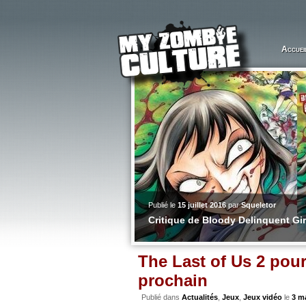
Accuei
Publié le
15 juillet 2016
par
Squeletor
Critique de Bloody Delinquent Gi
The Last of Us 2 pour
prochain
Publié dans
Actualités
,
Jeux
,
Jeux vidéo
le
3 m