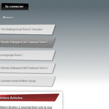
Membres
e The Walking Dead Tome 6 : Invasion
e Bloody Delinquent Girl Chainsaw Tome 2
u manga Igai Tome 1
e Bloody Delinquent Girl Chainsaw Tome 1
e Zombie Kebab d’Olivier Saraja
rniers Articles
Warm Bodies 2 pourrait bien voir le jour