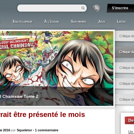
l
Encyclopédie
À l'écran
Sur papier
Jeux
Listes
Critique d
Critique d
Critique d
Critique d
rl Chainsaw Tome 2
Critique d
rait être présenté le mois
De
ai 2016
par
Squeletor
•
1 commentaire
Un 