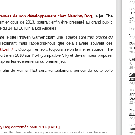
27 j
Les
: C
reuves de son développement chez Naughty Dog
, le jeu
The
Exm
27 j
remier opus de 2013, pourrait enfin être présenté au grand public
e du 14 au 16 juin à Los Angeles.
Les
!
mé le site
Proven Gamer
citant une “
source sûre très proche du
27 j
 d’étonnant mais rappelons-nous que cela s’avère souvent des
iZo
20
t Evil 7
… Quoiqu’il en soit, toujours selon la même source,
The
26 j
ortie en 2018 sur PS4 (compatible VR) et devrait nous proposer
Cel
s après les événements du premier jeu.
Kin
26 j
 afin de voir si l’
E3
sera véritablement porteur de cette belle
Cri
Inv
23 j
The
an
Di
22 j
Fea
an
22 j
La 
ghty Dog confirmée pour 2016 [FAKE]
Tel
s, résultat d'un canular repris par de nombreux sites dont nous bêtement]
22 j