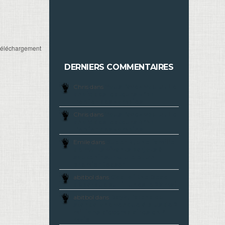
 téléchargement
DERNIERS COMMENTAIRES
Chris dans
Vous l’avez voulu ! Le
choix des lecteurs N°7 :
L’enfer des zombies
Chris dans
Vous l’avez voulu ! Le
choix des lecteurs N°7 :
L’enfer des zombies
Emile dans
Super Z, une famille
de morts-vivants barjots à
soutenir sur Ulule et un
premier teaser
abitbol dans
Goal of the Dead
débarque sur iTunes le 29 mai
abitbol dans
DayZ, l’alpha du
standalone vendue à plus de 2
millions d’exemplaires en 4
mois