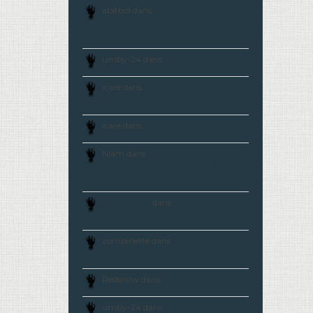
abitbol dans
Zomboobies, des
zombies affamés de grosses
poitrines dans un délire à la
japonaise
umby-24 dans
Critique
d’Infection (The Demented)
icare dans
Vous l’avez voulu ! Le
choix des lecteurs N°7 :
L’enfer des zombies
icare dans
Critique d’Infection
(The Demented)
Niam dans
Super Z, une famille
de morts-vivants barjots à
soutenir sur Ulule et un
premier teaser
Squeletor
dans
Vous l’avez
voulu ! Le choix des lecteurs
N°6 : Plane of the Dead
zombinette dans
Vous l’avez
voulu ! Le choix des lecteurs
N°6 : Plane of the Dead
Redsnow dans
Critique
d’Infection (The Demented)
umby-24 dans
Critique