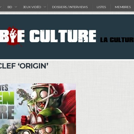
BD
JEUX VIDÉO
DOSSIERS / INTERVIEWS
LISTES
MEMBRES
LEF ‘ORIGIN’