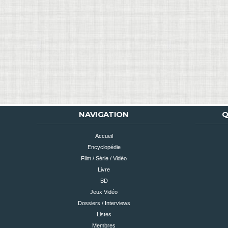
NAVIGATION
Q
Accueil
Encyclopédie
Film / Série / Vidéo
Livre
BD
Jeux Vidéo
Dossiers / Interviews
Listes
Membres