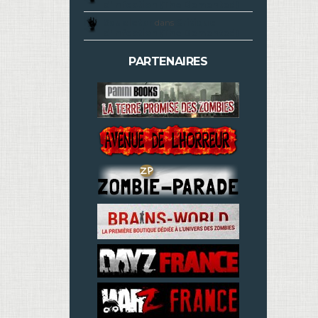
d’Infection (The Demented)
Squeletor
dans
Critique
d’Infection (The Demented)
PARTENAIRES