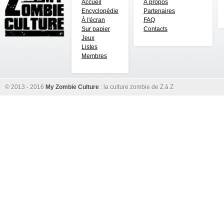
Accueil
À propos
Encyclopédie
Partenaires
À l'écran
FAQ
Sur papier
Contacts
Jeux
Listes
Membres
© 2013 - 2016
My Zombie Culture
: la culture zombie de Z à Z