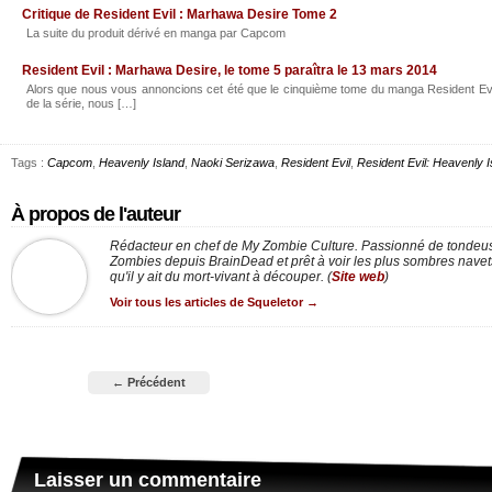
Critique de Resident Evil : Marhawa Desire Tome 2
La suite du produit dérivé en manga par Capcom
Resident Evil : Marhawa Desire, le tome 5 paraîtra le 13 mars 2014
Alors que nous vous annoncions cet été que le cinquième tome du manga Resident Evil
de la série, nous […]
Tags :
Capcom
,
Heavenly Island
,
Naoki Serizawa
,
Resident Evil
,
Resident Evil: Heavenly I
À propos de l'auteur
Rédacteur en chef de My Zombie Culture. Passionné de tondeus
Zombies depuis BrainDead et prêt à voir les plus sombres nav
qu'il y ait du mort-vivant à découper. (
Site web
)
Voir tous les articles de Squeletor
→
← Précédent
Laisser un commentaire