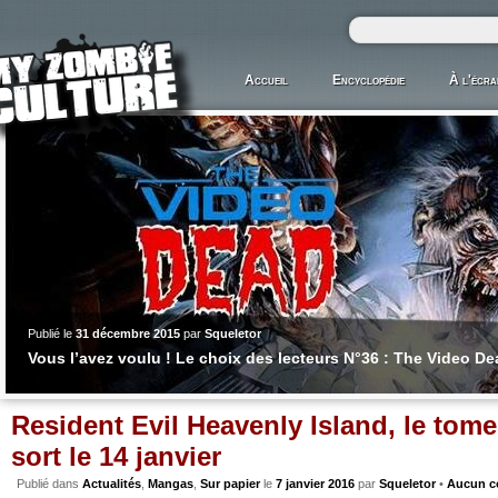
Accueil
Encyclopédie
À l'écra
Publié le
31 décembre 2015
par
Squeletor
Vous l’avez voulu ! Le choix des lecteurs N°36 : The Video D
Resident Evil Heavenly Island, le tom
sort le 14 janvier
Publié dans
Actualités
,
Mangas
,
Sur papier
le
7 janvier 2016
par
Squeletor
•
Aucun c