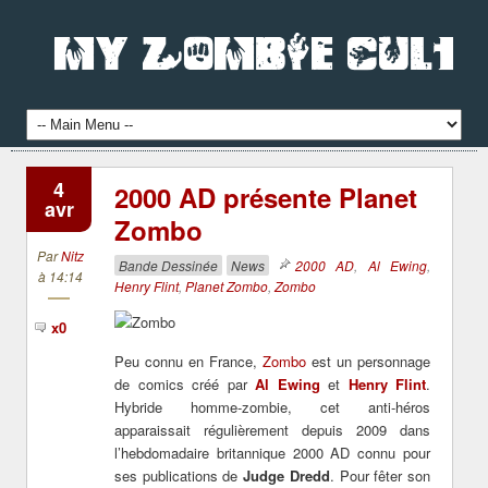
4
2000 AD présente Planet
avr
Zombo
Par
Nitz
Bande Dessinée
News
2000 AD
,
Al Ewing
,
à 14:14
Henry Flint
,
Planet Zombo
,
Zombo
x0
Peu connu en France,
Zombo
est un personnage
de comics créé par
Al Ewing
et
Henry Flint
.
Hybride homme-zombie, cet anti-héros
apparaissait régulièrement depuis 2009 dans
l’hebdomadaire britannique 2000 AD connu pour
ses publications de
Judge Dredd
. Pour fêter son