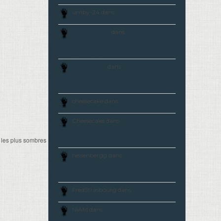
umby-24 dans
Critique
d’Infection (The Demented)
Calico J4ck
dans
Zone 1, un
roman zombie disponible
depuis janvier aux éditions
Gallimard
Squeletor
dans
Zone 1, un
roman zombie disponible
depuis janvier aux éditions
Gallimard
cheesecake dans
Résultats du jeu
concours LZR-1143 Tome 1
Cheesecake dans
Zone 1, un
roman zombie disponible
depuis janvier aux éditions
 les plus sombres
Gallimard
heisenbergg dans
The Anklebiter,
Jacob Vaughaun adopte un
bébé zombie prochainement
au cinéma
FredStrasbourg dans
Critique du
jeu Contagion
NIAM dans
Zone 1, un roman
zombie disponible depuis