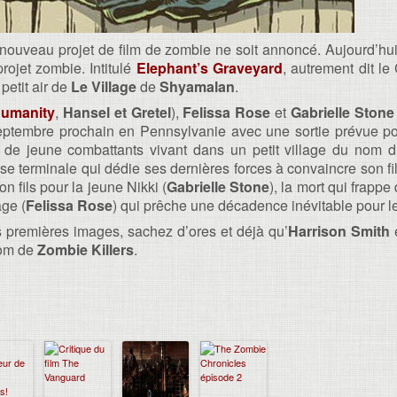
ouveau projet de film de zombie ne soit annoncé. Aujourd’hui,
projet zombie. Intitulé
Elephant’s Graveyard
, autrement dit le
petit air de
Le Village
de
Shyamalan
.
Humanity
,
Hansel et Gretel
),
Felissa Rose
et
Gabrielle Stone
eptembre prochain en Pennsylvanie avec une sortie prévue pou
e de jeune combattants vivant dans un petit village du nom 
terminale qui dédie ses dernières forces à convaincre son fils
n fils pour la jeune Nikki (
Gabrielle Stone
), la mort qui frappe 
age (
Felissa Rose
) qui prêche une décadence inévitable pour le
s premières images, sachez d’ores et déjà qu’
Harrison Smith
e
nom de
Zombie Killers
.