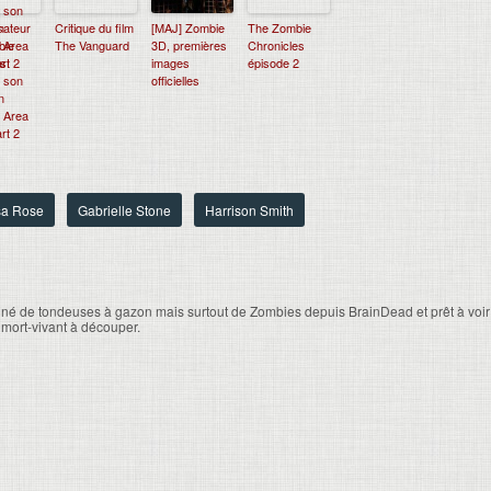
sateur
Critique du film
[MAJ] Zombie
The Zombie
bie
The Vanguard
3D, premières
Chronicles
s!
images
épisode 2
 son
officielles
n
: Area
rt 2
sa Rose
Gabrielle Stone
Harrison Smith
né de tondeuses à gazon mais surtout de Zombies depuis BrainDead et prêt à voir
 mort-vivant à découper.