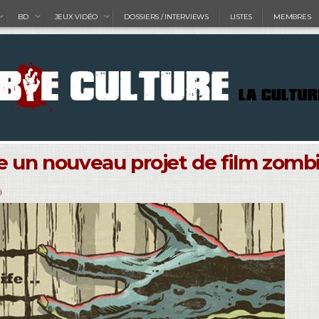
BD
JEUX VIDÉO
DOSSIERS / INTERVIEWS
LISTES
MEMBRES
e un nouveau projet de film zomb
)