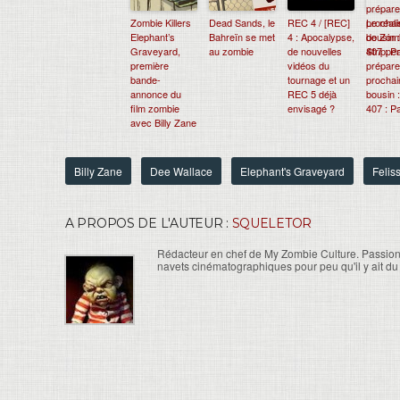
Zombie Killers
Dead Sands, le
REC 4 / [REC]
Le réali
Elephant’s
Bahreïn se met
4 : Apocalypse,
de Zom
Graveyard,
au zombie
de nouvelles
Stripper
première
vidéos du
prépare
bande-
tournage et un
prochai
annonce du
REC 5 déjà
bousin 
film zombie
envisagé ?
407 : Pa
avec Billy Zane
Billy Zane
Dee Wallace
Elephant's Graveyard
Felis
A PROPOS DE L'AUTEUR :
SQUELETOR
Rédacteur en chef de My Zombie Culture. Passion
navets cinématographiques pour peu qu'il y ait du