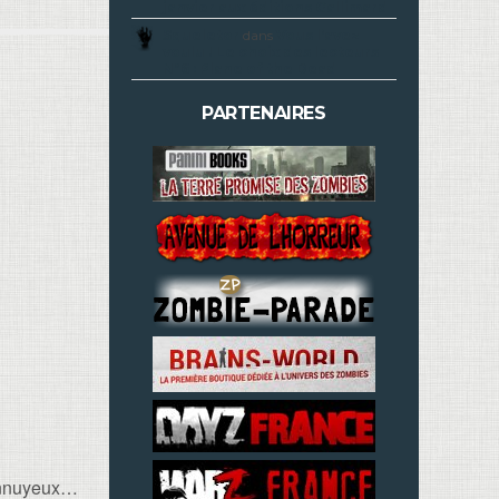
janvier aux éditions Gallimard
Squeletor
dans
Vous l’avez
voulu ! Le choix des lecteurs
N°6 : Plane of the Dead
PARTENAIRES
 ennuyeux…