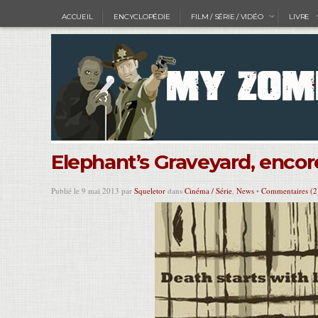
ACCUEIL
ENCYCLOPÉDIE
FILM / SÉRIE / VIDÉO
LIVRE
Elephant’s Graveyard, encor
Publié le 9 mai 2013 par
Squeletor
dans
Cinéma / Série
,
News
•
Commentaires (2