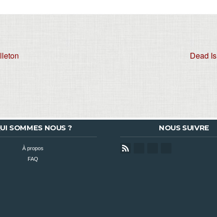
leton
Dead Is
UI SOMMES NOUS ?
NOUS SUIVRE
À propos
FAQ