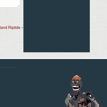
land Riptide
»