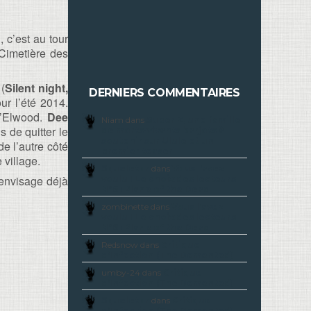
 c’est au tour
 Cimetière des
(
Silent night,
DERNIERS COMMENTAIRES
r l’été 2014.
d’Elwood.
Dee
Niam dans
Super Z, une famille
 de quitter le
de morts-vivants barjots à
soutenir sur Ulule et un
de l’autre côté
premier teaser
 village.
Squeletor
dans
Vous l’avez
nvisage déjà
voulu ! Le choix des lecteurs
N°6 : Plane of the Dead
zombinette dans
Vous l’avez
voulu ! Le choix des lecteurs
N°6 : Plane of the Dead
Redsnow dans
Critique
d’Infection (The Demented)
umby-24 dans
Critique
d’Infection (The Demented)
Squeletor
dans
Critique
d’Infection (The Demented)