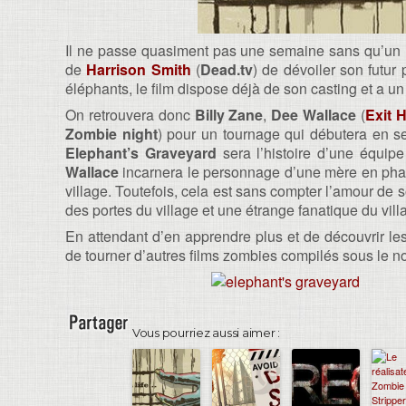
Il ne passe quasiment pas une semaine sans qu’un n
de
Harrison Smith
(
Dead.tv
) de dévoiler son futur 
éléphants, le film dispose déjà de son casting et a un 
On retrouvera donc
Billy Zane
,
Dee Wallace
(
Exit 
Zombie night
) pour un tournage qui débutera en s
Elephant’s Graveyard
sera l’histoire d’une équip
Wallace
incarnera le personnage d’une mère en phase 
village. Toutefois, cela est sans compter l’amour de so
des portes du village et une étrange fanatique du vill
En attendant d’en apprendre plus et de découvrir le
de tourner d’autres films zombies compilés sous le 
Vous pourriez aussi aimer :