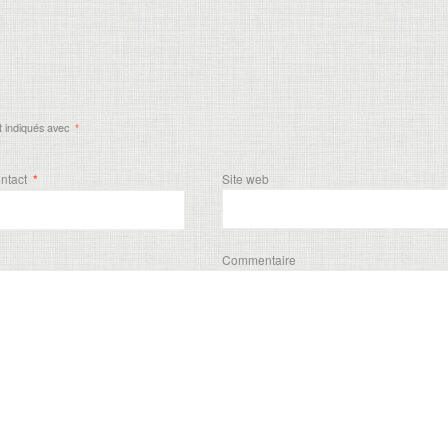
t indiqués avec
*
ontact
*
Site web
Commentaire