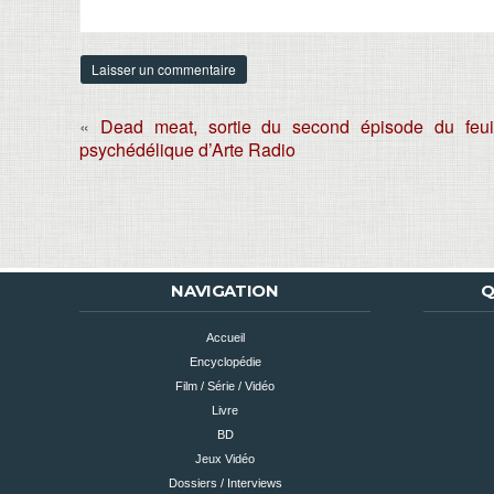
«
Dead meat, sortie du second épisode du feuil
psychédélique d’Arte Radio
NAVIGATION
Q
Accueil
Encyclopédie
Film / Série / Vidéo
Livre
BD
Jeux Vidéo
Dossiers / Interviews