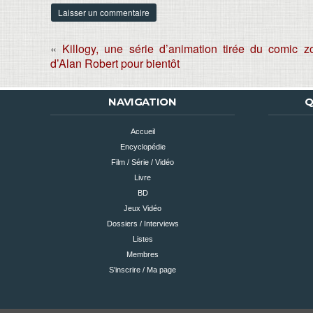
«
Killogy, une série d’animation tirée du comic 
d’Alan Robert pour bientôt
NAVIGATION
Q
Accueil
Encyclopédie
Film / Série / Vidéo
Livre
BD
Jeux Vidéo
Dossiers / Interviews
Listes
Membres
S'inscrire / Ma page