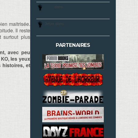
Nitz
dans
Vous l’avez voulu ! Le
choix des lecteurs N°16 :
Horribilis
ien maitrisée.
Jetjet dans
Vous l’avez voulu ! Le
choix des lecteurs N°16 :
tude. Il reste
Horribilis
 surtout plus
PARTENAIRES
nt, avec peu
r KO, les yeux
histoires, et