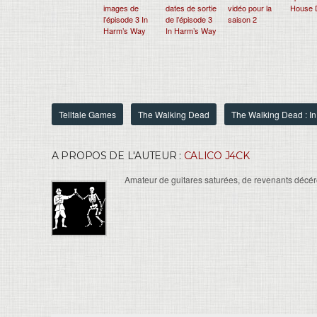
images de
dates de sortie
vidéo pour la
House 
l’épisode 3 In
de l’épisode 3
saison 2
Harm’s Way
In Harm’s Way
Telltale Games
The Walking Dead
The Walking Dead : I
A PROPOS DE L'AUTEUR :
CALICO J4CK
Amateur de guitares saturées, de revenants décéré