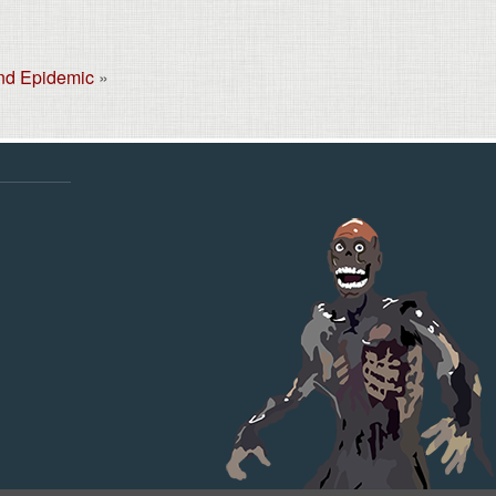
and Epidemic
»