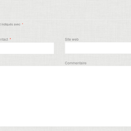
t indiqués avec
*
ontact
*
Site web
Commentaire