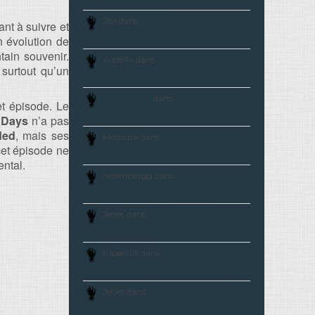
20 août prochain
JIM dans
ZombiU, clap de fin
ant à suivre et
pour le jeu survival-horror de
n évolution de
la Wii U
tain souvenir.
xvid974 dans
The Demon’s Rook,
surtout qu’un
une bête de festival enfin en
VOD
Squeletor
dans
Guerre Totale,
et épisode. Le
le tome 21 de Walking Dead
 Days
n’a pas
sortira le 15 octobre en France
ded
, mais ses
Médérick dans
The Walking Dead
cet épisode ne
Saison 5, Daryl est-il
homosexuel ?
ental.
heisenbergg dans
Vous l’avez
voulu ! Le choix des lecteurs
N°16 : Horribilis
Jetjet dans
Vous l’avez voulu ! Le
choix des lecteurs N°4 : State
of Emergency
supercut dans
Guerre Totale, le
tome 21 de Walking Dead
sortira le 15 octobre en France
Jetjet dans
Vous l’avez voulu ! Le
choix des lecteurs N°16 :
Horribilis