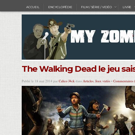
ACCUEIL
ENCYCLOPÉDIE
FILM / SÉRIE / VIDÉO
LIVRE
The Walking Dead le jeu sai
Publié le 18 mai 2014 par
Calico J4ck
dans
Articles
,
Jeux vidéo
•
Commentaires 