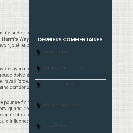
ème épisode du
n Harm’s Way
DERNIERS COMMENTAIRES
avoir joué aux
benjamin dans
Vous l’avez voulu
! Le choix des lecteurs N°16 :
Horribilis
ouvons avec ce
Comtesse Tateyre dans
ZombiU,
clap de fin pour le jeu survival-
groupe doivent
horror de la Wii U
travail forcé.
Squeletor
dans
Demain, quand
tine doit donc
j’étais mort ! Le rejeton
d’Hemingway et des Stark se
met à l’écriture
e pour se finir
eddard mingwe dans
Demain,
iers quarts de
quand j’étais mort ! Le rejeton
désagréable en
d’Hemingway et des Stark se
met à l’écriture
eu d’influence
kaloup75 dans
Crossed, le tome
2 de “Si tu voyais ça” sortira le