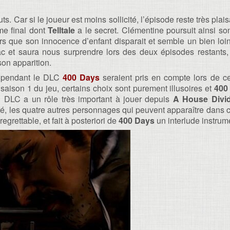
ts. Car si le joueur est moins sollicité, l’épisode reste très plais
me final dont
Telltale
a le secret. Clémentine poursuit ainsi so
rs que son innocence d’enfant disparait et semble un bien loin
c et saura nous surprendre lors des deux épisodes restants, 
on apparition.
s pendant le DLC
400 Days
seraient pris en compte lors de c
saison 1 du jeu, certains choix sont purement illusoires et
400
 DLC a un rôle très important à jouer depuis
A House Divi
té, les quatre autres personnages qui peuvent apparaître dans 
grettable, et fait à posteriori de
400 Days
un interlude instrum