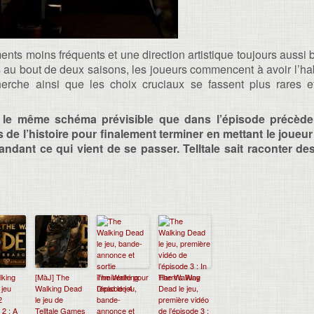
nts moins fréquents et une direction artistique toujours aussi b
au bout de deux saisons, les joueurs commencent à avoir l’habi
rche ainsi que les choix cruciaux se fassent plus rares et
te le même schéma prévisible que dans l’épisode précède
s de l’histoire pour finalement terminer en mettant le joueu
ndant ce qui vient de se passer. Telltale sait raconter des 
lking
[MàJ] The
The Walking
The Walking
 jeu
Walking Dead
Dead le jeu,
Dead le jeu,
2
le jeu de
bande-
première vidéo
 2 : A
Telltale Games
annonce et
de l’épisode 3 :