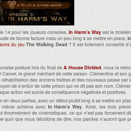
le 14 pour les joueurs consoles,
In Harm’s Way
est le troisi
sode de bonne facture mais un peu long à se mettre en place,
I
nsons du jeu
The Walking Dead
? Il est fortement conseillé d’
vaise posture lors du final de
A House Divided
, nous la retr
r Carver, le grand méchant de cette saison. Clémentine et son 
éhabilitation des anciens traitres et des nouveaux passe par le 
 moyen de s’enfuir de cette prison qui ne dit pas son nom. Clémen
haque action est suivie de conséquence négatives et positives.
on en deux parties, avec un début plutôt long à se mettre en plac
le même schéma avec
In Harm’s Way
. Ainsi, les trois prem
out énormément de cinématiques, ce qui n’est pas forcement 
 que quoi que nous décidons de dire, nos paroles n’auront que p