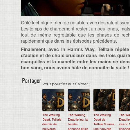
Côté technique, rien de notable avec des ralentisseme
Les temps de chargement restent un peu longs, mais 
tout de même regrettable que les phases de reche
rapidement que dans les épisodes précédents.
Finalement, avec In Harm’s Way, Telltale répè
d’action et de choix cruciaux dans les trois quart
écarquillés et la manette entre les mains se dema
bon sang, nous avons hâte de connaitre la suite !
Vous pourriez aussi aimer :
The Walking
The Walking
The Walking
The Wa
Dead, Telltale
Dead le jeu, la
Dead de
Dead le
dévoile de
bande-
Telltale Games,
saison 
nouvelles
annonce et les
une nouvelle
épisode