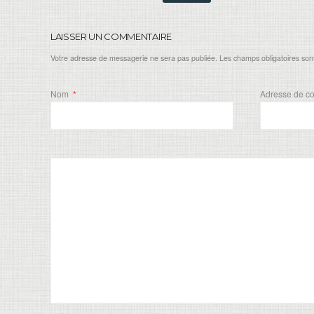
LAISSER UN COMMENTAIRE
Votre adresse de messagerie ne sera pas publiée. Les champs obligatoires son
Nom
*
Adresse de c