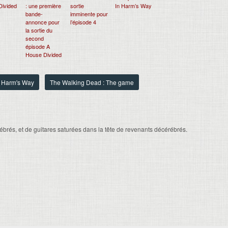
Divided
: une première
sortie
In Harm’s Way
bande-
imminente pour
annonce pour
l’épisode 4
la sortie du
second
épisode A
House Divided
n Harm's Way
The Walking Dead : The game
brés, et de guitares saturées dans la tête de revenants décérébrés.