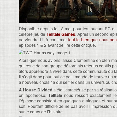
Disponible depuis le 13 mai pour les joueurs PC et 
célèbre jeu de
Telltale Games
. Après un second épi
parviendra-t-il à confirmer
tout le bien que nous pe
épisodes 1 & 2 avant de lire cette critique.
Alors que nous avions laissé Clémentine en bien mau
qui reste de son groupe désormais retenus captifs pa
alors apprendre à vivre dans cette communauté où la r
Il s’agit donc pour tout ce petit monde de trouver un
à nouveau choisir à qui se fier dans un univers où c
A House Divided
s’était caractérisé par sa réalisati
en apothéose.
Telltale
nous ressort exactement 
l’épisode consistent en quelques dialogues et surt
soit. Pourtant difficile de ne pas avoir l’impression
sur le cours de l’histoire.