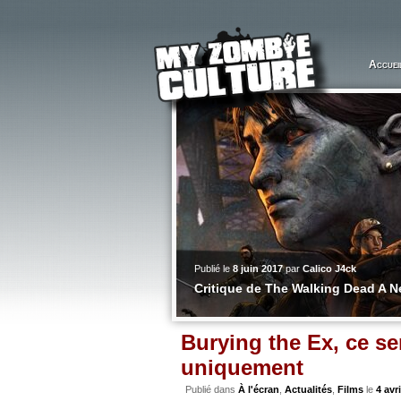
Accuei
Publié le
8 juin 2017
par
Calico J4ck
icker Than Water
Critique de The Walking Dead A N
Burying the Ex, ce se
uniquement
Publié dans
À l'écran
,
Actualités
,
Films
le
4 avr