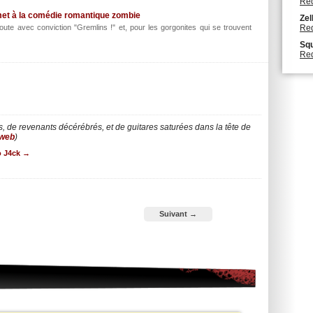
Red
 met à la comédie romantique zombie
Zel
ute avec conviction "Gremlins !" et, pour les gorgonites qui se trouvent
Red
Squ
Red
, de revenants décérébrés, et de guitares saturées dans la tête de
 web
)
co J4ck
→
Suivant →