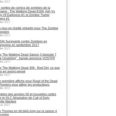
illet 2017
 sorties de comics de zombies de la
aine : The Walking Dead #169, Ash Vs
y Of Darkness #1 et Zombie Tramp
gins #1
illet 2017
 jeux en réalité virtuelle pour The Zombie
opsies
illet 2017
GN Survivants contre Zombies en
rgogne en septembre 2017
illet 2017
r The Walking Dead Saison 3 épisode 7
e Unveiling” : bande-annonce VOSTFR
illet 2017
r The Walking Dead 306 : Red Dirt, ce que
s en avons pensé
illet 2017
 première affiche pour Road of the Dead
Romero pour attirer les producteurs
illet 2017
bies des années 50 et nouvelles cartes
r le DLC Absolution de Call of Duty:
inite Warfare
juin 2017
 Thomas en dit déjà long sur la saison 4
Zombie