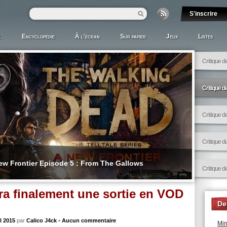
l
Encyclopédie
À l'écran
Sur papier
Jeux
Listes
Critique d
Critique 
Critique d
Critique d
ew Frontier Episode 5 : From The Gallows
Critique 
ra finalement une sortie en VOD
De
il 2015
par
Calico J4ck
•
Aucun commentaire
Min