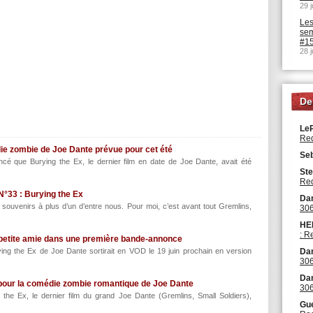
29 
Les
sem
#15
28 
De
Le
Red
die zombie de Joe Dante prévue pour cet été
Se
cé que Burying the Ex, le dernier film en date de Joe Dante, avait été
Ste
Red
 N°33 : Burying the Ex
Dan
souvenirs à plus d’un d’entre nous. Pour moi, c’est avant tout Gremlins,
306
HE
: R
a petite amie dans une première bande-annonce
ing the Ex de Joe Dante sortirait en VOD le 19 juin prochain en version
Dan
306
Dan
pour la comédie zombie romantique de Joe Dante
306
 the Ex, le dernier film du grand Joe Dante (Gremlins, Small Soldiers),
Gu