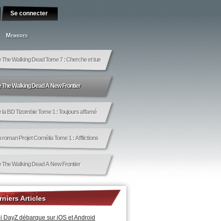
Membres
e The Walking Dead Tome 7 : Cherche et tue
de The Walking Dead A New Frontier
e la BD Tizombie Tome 1 : Toujours affamé
u roman Projet Cornélia Tome 1 : Afflictions
de The Walking Dead A New Frontier
rniers Articles
i DayZ débarque sur iOS et Android