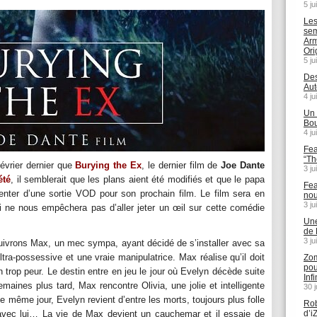
5 ju
Les
sem
Arm
Ori
5 ju
Des
Aut
4 ju
Un 
Bou
4 ju
Fea
“Th
évrier dernier que
Burying the Ex
, le dernier film de
Joe Dante
3 ju
été
, il semblerait que les plans aient été modifiés et que le papa
Fea
enter d’une sortie VOD pour son prochain film. Le film sera en
nou
3 ju
ui ne nous empêchera pas d’aller jeter un œil sur cette comédie
Une
de 
3 ju
ivrons Max, un mec sympa, ayant décidé de s’installer avec sa
ltra-possessive et une vraie manipulatrice. Max réalise qu’il doit
Zom
pou
en trop peur. Le destin entre en jeu le jour où Evelyn décède suite
Inf
maines plus tard, Max rencontre Olivia, une jolie et intelligente
30 
s le même jour, Evelyn revient d’entre les morts, toujours plus folle
Rob
avec lui… La vie de Max devient un cauchemar et il essaie de
d’i