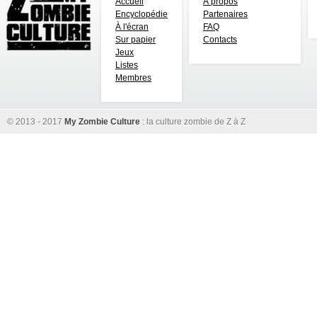
Accueil
À propos
Encyclopédie
Partenaires
À l'écran
FAQ
Sur papier
Contacts
Jeux
Listes
Membres
© 2013 - 2017
My Zombie Culture
: la culture zombie de Z à Z