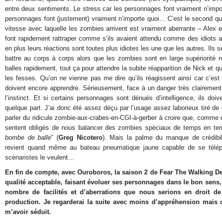
entre deux sentiments. Le stress car les personnages font vraiment n’impor
personnages font (justement) vraiment n’importe quoi… C’est le second qu
vitesse avec laquelle les zombies arrivent est vraiment aberrante – Alex e
font rapidement rattraper comme s’ils avaient attendu comme des idiots al
en plus leurs réactions sont toutes plus idiotes les une que les autres. Ils s
battre au corps à corps alors que les zombies sont en large supériorité 
balles rapidement, tout ça pour attendre la subite réapparition de Nick et qu
les fesses. Qu’on ne vienne pas me dire qu’ils réagissent ainsi car c’est 
doivent encore apprendre. Sérieusement, face à un danger très clairement i
l’instinct. Et si certains personnages sont dénués d’intelligence, ils doiv
quelque part. J’ai donc été assez déçu par l’usage assez laborieux tiré 
parler du ridicule zombie-aux-crabes-en-CGI-à-gerber à croire que, comme
sentent obligés de nous balancer des zombies spéciaux de temps en te
bombe de balle
” (
Greg Nicotero
). Mais la palme du manque de crédibili
revient quand même au bateau pneumatique jaune capable de se télépor
scénaristes le veulent…
En fin de compte, avec Ouroboros, la saison 2 de Fear The Walking D
qualité acceptable, faisant évoluer ses personnages dans le bon sens
nombre de facilités et d’aberrations que nous serions en droit de
production. Je regarderai la suite avec moins d’appréhension mais c
m’avoir séduit.