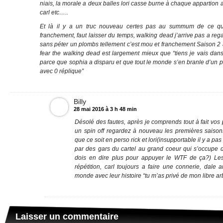
niais, la morale a deux balles lori casse burne à chaque appartion 
carl etc…..
Et là il y a un truc nouveau certes pas au summum de ce qu’i
franchement, faut laisser du temps, walking dead j’arrive pas a reg
sans péter un plombs tellement c’est mou et franchement Saison 2 
fear the walking dead est largement mieux que “tiens je vais dans
parce que sophia a disparu et que tout le monde s’en branle d’un 
avec 0 réplique”
Billy
28 mai 2016 à 3 h 48 min
Désolé des fautes, après je comprends tout à fait vos 
un spin off regardez à nouveau les premières saison
que ce soit en perso rick et lori(insupportable il y a pa
par des gars du cartel au grand coeur qui s’occupe
dois en dire plus pour appuyer le WTF de ça?) Le
répétition, carl toujours a faire une connerie, dale a
monde avec leur histoire “tu m’as privé de mon libre ar
Laisser un commentaire