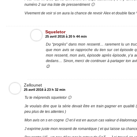
numéro 2 sur ma liste de pressentiment 🙂
Vivement de voir si on aura la chance de revoir Alex et double face 
Squeletor
25 avril 2016 à 20 h 44 min
Du “progrès” dans mon ressenti… rarement lu un truc
que mon avis se rapproche du tien sur cet épisode q
mon ressenti, mon avis, épisode après épisode, y’a a
dedans… Sinon, merci de continuer à partager ton avi
😉
Zellounet
25 avril 2016 à 23 h 32 min
Tu te méprends squeletor 🙂
Je voulais dire que la série devait être en train gagner en qualité
peu plus de tes attentes )
Mon avis on s en cogne 🙂 et il est en aucun cas valeur d étalonnag
J exprime juste mon ressenti de romantique ( et qui laisse sa chance