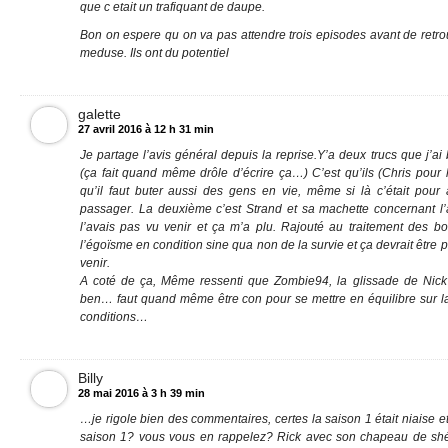
que c etait un trafiquant de daupe.
Bon on espere qu on va pas attendre trois episodes avant de retro
meduse. Ils ont du potentiel
galette
27 avril 2016 à 12 h 31 min
Je partage l’avis général depuis la reprise.Y’a deux trucs que j’a
(ça fait quand même drôle d’écrire ça…) C’est qu’ils (Chris pour
qu’il faut buter aussi des gens en vie, même si là c’était pour
passager. La deuxième c’est Strand et sa machette concernant l
l’avais pas vu venir et ça m’a plu. Rajouté au traitement des boa
l’égoïsme en condition sine qua non de la survie et ça devrait être p
venir.
A coté de ça, Même ressenti que Zombie94, la glissade de Nick é
ben… faut quand même être con pour se mettre en équilibre sur l
conditions…
Billy
28 mai 2016 à 3 h 39 min
…je rigole bien des commentaires, certes la saison 1 était niaise 
saison 1? vous vous en rappelez? Rick avec son chapeau de shér