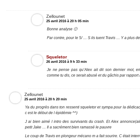
Zellounet
25 avril 2016 à 20 h 05 min
Bonne analyse 🙂
Par contre, pour le 5/ … S ils tuent Travis … Y a plus de 
Squeletor
26 avril 2016 à 9 h 33 min
Je ne pense pas qu’Alex ait dit son dernier mot, en
comme tu dis, ce serait abusé et du gâchis par rappor
Zellounet
25 avril 2016 à 20 h 20 min
Ya du progrès dans ton ressenti squeletor et sympa pour la dédica
c est le début de l épidémie ^^)
J ai bien aimé l intro des survivants du crash. Et Alex annonce(ait
petit Jake … Il a sacrément bien ramassé le pauvre
Le coup de Travis en plongeur mécano m a fait sourire. C était interres