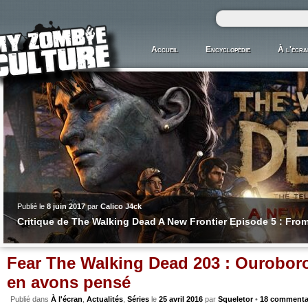
Accueil
Encyclopédie
À l'écra
Publié le
8 juin 2017
par
Calico J4ck
Critique de The Walking Dead A New Frontier Episode 5 : Fro
Fear The Walking Dead 203 : Ourobor
en avons pensé
Publié dans
À l'écran
,
Actualités
,
Séries
le
25 avril 2016
par
Squeletor
•
18 commenta