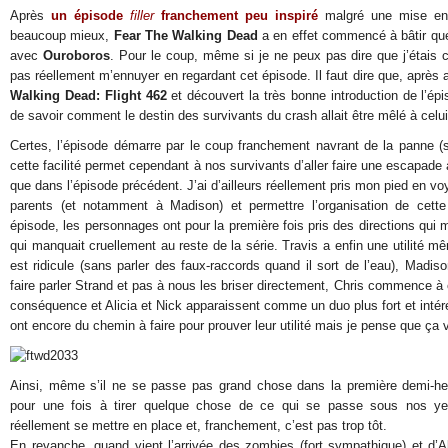
Après
un épisode
filler
franchement peu inspiré
malgré une mise en p
beaucoup mieux,
Fear The Walking Dead
a en effet commencé à bâtir que
avec
Ouroboros
. Pour le coup, même si je ne peux pas dire que j’étais c
pas réellement m’ennuyer en regardant cet épisode. Il faut dire que, après 
Walking Dead: Flight 462
et découvert la très bonne introduction de l’ép
de savoir comment le destin des survivants du crash allait être mêlé à celui
Certes, l’épisode démarre par le coup franchement navrant de la panne (s
cette facilité permet cependant à nos survivants d’aller faire une escapade 
que dans l’épisode précédent. J’ai d’ailleurs réellement pris mon pied en voy
parents (et notamment à Madison) et permettre l’organisation de cette
épisode, les personnages ont pour la première fois pris des directions qui
qui manquait cruellement au reste de la série. Travis a enfin une utilité mê
est ridicule (sans parler des faux-raccords quand il sort de l’eau), Madis
faire parler Strand et pas à nous les briser directement, Chris commence à e
conséquence et Alicia et Nick apparaissent comme un duo plus fort et intére
ont encore du chemin à faire pour prouver leur utilité mais je pense que ça 
Ainsi, même s’il ne se passe pas grand chose dans la première demi-heu
pour une fois à tirer quelque chose de ce qui se passe sous nos y
réellement se mettre en place et, franchement, c’est pas trop tôt.
En revanche, quand vient l’arrivée des zombies (fort sympathique) et d’Ale