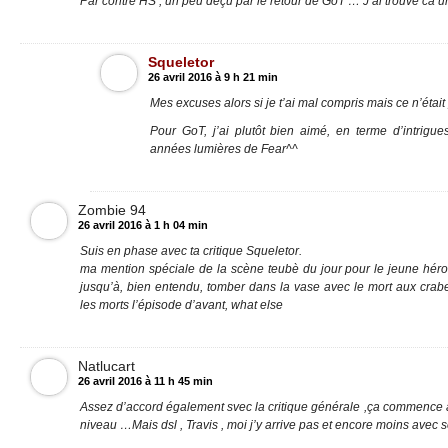
Par contre HS , un peu déçu par le retour de GoT … J ai trouvé ca 
Squeletor
26 avril 2016 à 9 h 21 min
Mes excuses alors si je t’ai mal compris mais ce n’était
Pour GoT, j’ai plutôt bien aimé, en terme d’intrig
années lumières de Fear^^
Zombie 94
26 avril 2016 à 1 h 04 min
Suis en phase avec ta critique Squeletor.
ma mention spéciale de la scène teubè du jour pour le jeune héro
jusqu’à, bien entendu, tomber dans la vase avec le mort aux crabe
les morts l’épisode d’avant, what else
Natlucart
26 avril 2016 à 11 h 45 min
Assez d’accord également svec la critique générale ,ça commence a
niveau …Mais dsl , Travis , moi j’y arrive pas et encore moins avec so