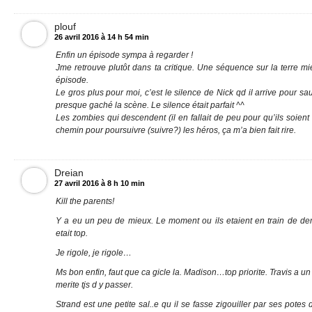
plouf
26 avril 2016 à 14 h 54 min
Enfin un épisode sympa à regarder !
Jme retrouve plutôt dans ta critique. Une séquence sur la terre mie
épisode.
Le gros plus pour moi, c’est le silence de Nick qd il arrive pour sa
presque gaché la scène. Le silence était parfait ^^
Les zombies qui descendent (il en fallait de peu pour qu’ils soient e
chemin pour poursuivre (suivre?) les héros, ça m’a bien fait rire.
Dreian
27 avril 2016 à 8 h 10 min
Kill the parents!
Y a eu un peu de mieux. Le moment ou ils etaient en train de de
etait top.
Je rigole, je rigole…
Ms bon enfin, faut que ca gicle la. Madison…top priorite. Travis a u
merite tjs d y passer.
Strand est une petite sal..e qu il se fasse zigouiller par ses potes