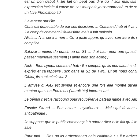
est un bon début ). En fait on peut pas dire qu il soit mauvai
expression faciale à cause de ses tout petit yeux rapproché et de son
un filtre Photoshop 🙂
L aventure sur l’île … :
Chris est débectable de par ses décisions … Comme d hab et il va 
Il a compris comment il fallait faire mais il fait malsain
Alicia… N a servi à rien .. On a juste appris qu avec son frère ils
complice.
Salazar a moins de punch qu en S1 … J ai bien peur que ça soit 
passer malheureusement ( j aime bien son acting )
Nick .. Bien sympa comme d hab ! Il a compris qu ils pouvaient se f
exprès et ca rappelle Rick dans la S1 de TWD. Et on nous conf
Ofelia, ils sont mimis les 2.
L arrivée d. Alex est sympa et encore une fois elle montre qu’ell
montrer que son Perso est ( aurait été) interressant.
Le bémol c est le raccourci pour récupérer le bateau jaune avec J
Ensuite Strand … Bon acteur , mystérieux … Mais qui devient 
antipathique …
Je suppose que le public commençait à adorer Alex et le fait qu il le
sale
Pour moi … Des qu ils arriveront en baja california ( s il y arrive