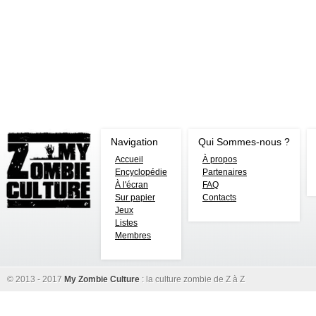
Navigation
Qui Sommes-nous ?
Accueil
À propos
Encyclopédie
Partenaires
À l'écran
FAQ
Sur papier
Contacts
Jeux
Listes
Membres
© 2013 - 2017
My Zombie Culture
: la culture zombie de Z à Z