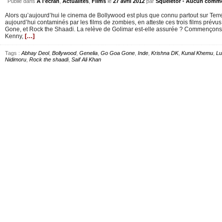
Publié dans
À l'écran
,
Actualités
,
Films
le
27 avril 2012
par
Squeletor
•
Aucun comme
Alors qu’aujourd’hui le cinema de Bollywood est plus que connu partout sur Terre
aujourd’hui contaminés par les films de zombies, en atteste ces trois films pré
Gone, et Rock the Shaadi. La relève de Golimar est-elle assurée ? Commençons 
Kenny,
[…]
Tags :
Abhay Deol
,
Bollywood
,
Genelia
,
Go Goa Gone
,
Inde
,
Krishna DK
,
Kunal Khemu
,
Lu
Nidimoru
,
Rock the shaadi
,
Saif Ali Khan