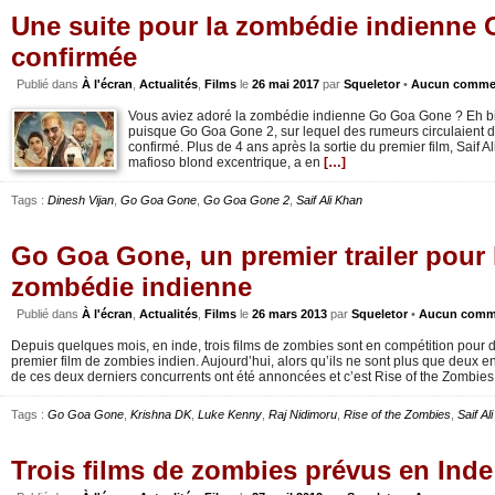
Une suite pour la zombédie indienne
confirmée
Publié dans
À l'écran
,
Actualités
,
Films
le
26 mai 2017
par
Squeletor
•
Aucun commen
Vous aviez adoré la zombédie indienne Go Goa Gone ? Eh bi
puisque Go Goa Gone 2, sur lequel des rumeurs circulaient d
confirmé. Plus de 4 ans après la sortie du premier film, Saif Al
mafioso blond excentrique, a en
[…]
Tags :
Dinesh Vijan
,
Go Goa Gone
,
Go Goa Gone 2
,
Saif Ali Khan
Go Goa Gone, un premier trailer pour 
zombédie indienne
Publié dans
À l'écran
,
Actualités
,
Films
le
26 mars 2013
par
Squeletor
•
Aucun comm
Depuis quelques mois, en inde, trois films de zombies sont en compétition pour dé
premier film de zombies indien. Aujourd’hui, alors qu’ils ne sont plus que deux en 
de ces deux derniers concurrents ont été annoncées et c’est Rise of the Zombies
Tags :
Go Goa Gone
,
Krishna DK
,
Luke Kenny
,
Raj Nidimoru
,
Rise of the Zombies
,
Saif Al
Trois films de zombies prévus en Inde