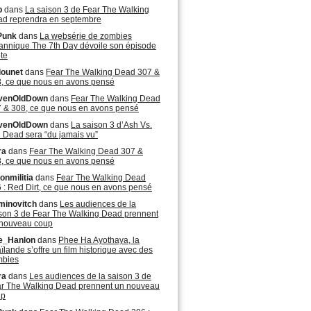
b
dans
La saison 3 de Fear The Walking
d reprendra en septembre
Punk
dans
La websérie de zombies
tannique The 7th Day dévoile son épisode
ote
lounet
dans
Fear The Walking Dead 307 &
, ce que nous en avons pensé
venOldDown
dans
Fear The Walking Dead
 & 308, ce que nous en avons pensé
venOldDown
dans
La saison 3 d’Ash Vs.
l Dead sera “du jamais vu”
ra
dans
Fear The Walking Dead 307 &
, ce que nous en avons pensé
onmilitia
dans
Fear The Walking Dead
 : Red Dirt, ce que nous en avons pensé
minovitch
dans
Les audiences de la
son 3 de Fear The Walking Dead prennent
nouveau coup
e_Hanlon
dans
Phee Ha Ayothaya, la
ïlande s’offre un film historique avec des
mbies
ra
dans
Les audiences de la saison 3 de
r The Walking Dead prennent un nouveau
up