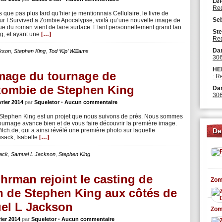
Le
Red
que pas plus tard qu’hier je mentionnais Cellulaire, le livre de
Se
ur I Survived a Zombie Apocalypse, voilà qu’une nouvelle image de
e du roman vient de faire surface. Etant personnellement grand fan
Ste
ng, et ayant une
[…]
Red
Dan
kson
,
Stephen King
,
Tod ‘Kip’ Williams
306
HE
image du tournage de
: R
e zombie de Stephen King
Dan
306
vrier 2014
par
Squeletor
•
Aucun commentaire
e Stephen King est un projet que nous suivons de près. Nous sommes
ournage avance bien et de vous faire découvrir la première image.
itch.de, qui a ainsi révélé une première photo sur laquelle
De
usack, Isabelle
[…]
ack
,
Samuel L Jackson
,
Stephen King
uhrman rejoint le casting de
n de Stephen King aux côtés de
el L Jackson
rier 2014
par
Squeletor
•
Aucun commentaire