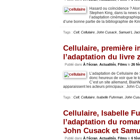
Hasard ou coïncidence ? Alors 
Stephen King, dans la news s
l’adaptation cinématographiqu
d’une bonne partie de la bibliographie de Ki
Tags :
Cell
,
Cellulaire
,
John Cusack
,
Samuel L Jac
Cellulaire, première 
l’adaptation du livr
Publié dans
À l'écran
,
Actualités
,
Films
le
26 fé
L’adaptation de Cellulaire d
donc heureux de voir que le t
C’est un site allemand, BlairW
apparaissent les acteurs principaux : John C
Tags :
Cell
,
Cellulaire
,
Isabelle Fuhrman
,
John Cus
Cellulaire, Isabelle F
l’adaptation du roma
John Cusack et Samu
Publié dans
À l'écran
,
Actualités
,
Films
le
6 fév