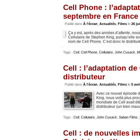
Cell Phone : l’adapta
septembre en France
Publié dans
À l'écran
,
Actualités
,
Films
le
26 ju
Ça y est, après des années d’attente, nous
Cellulaire de Stephen King, puisqu’elle s
nom de Cell Phone. C’est donc le distribu
Tags :
Cell
,
Cell Phone
,
Cellulaire
,
John Cusack
,
Ma
Cell : l’adaptation de
distributeur
Publié dans
À l'écran
,
Actualités
,
Films
le
5 avr
Avec ce nouvel épisode da
King, nous voilà plus pro
mondiale de Cell avait ét
distributeur (un bien mau
Tags :
Cell
,
Cellulaire
,
John Cusack
,
Saban Films
,
Cell : de nouvelles i