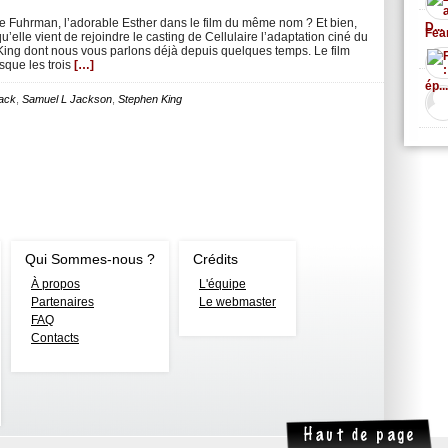
e Fuhrman, l’adorable Esther dans le film du même nom ? Et bien,
elle vient de rejoindre le casting de Cellulaire l’adaptation ciné du
ng dont nous vous parlons déjà depuis quelques temps. Le film
sque les trois
[…]
ack
,
Samuel L Jackson
,
Stephen King
Qui Sommes-nous ?
Crédits
À propos
L'équipe
Partenaires
Le webmaster
FAQ
Contacts