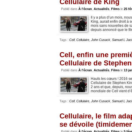
Cellulaire de King
Publié dans
À l'écran
,
Actualités
,
Films
le
25 fé
Il y a plus d’un mois, nou
King, aurait enfin droit à
mois sans nouvelles de sa
depuis annoncé que le fi
Tags :
Cell
,
Cellulaire
,
John Cusack
,
Samuel L Jac
Cell, enfin une premi
Cellulaire de Stephe
Publié dans
À l'écran
,
Actualités
,
Films
le
13 ja
Hauts les cœurs ! 2016 se
Cellulaire de Stephen King
2 ans et que, depuis, nou
mondiale de Cell vient d
Tags :
Cell
,
Cellulaire
,
John Cusack
,
Samuel L Jac
Cellulaire, le film a
se dévoile (timidemen
Publié dans
À l'écran
,
Actualités
,
Films
le
5 fév