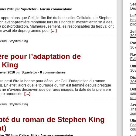
Se
Dea
vrier 2016
par
Squeletor
•
Aucun commentaire
Le
s apprenions que Cell, le film tiré du best-seller Cellulaire de Stephen
bri
 son avant-première mondiale lors du Frightfest, mettant enfin fin à des
pil
 post-production. Malheureusement, les responsables du festival ont
lm avait été déprogrammé pour
[…]
Zel
308
kson
,
Stephen King
Ra
307
ère pour l’adaptation de
Ra
Evi
n King
Ult
308
nvier 2016
par
Squeletor
•
8 commentaires
Dix
ra peut-être la bonne pour découvrir Cell, l’adaptation du roman
306
. En effet, alors que le tournage du film est terminé depuis presque
Do
s ne n’avions découvert que de rares images, la date de la première
sai
’être annoncée.
[…]
un 
kson
,
Stephen King
Ac
Tha
zo
dapté du roman de Stephen King
Ult
Fea
t)
co
rier 2015
par
Calico J4ck
•
Aucun commentaire