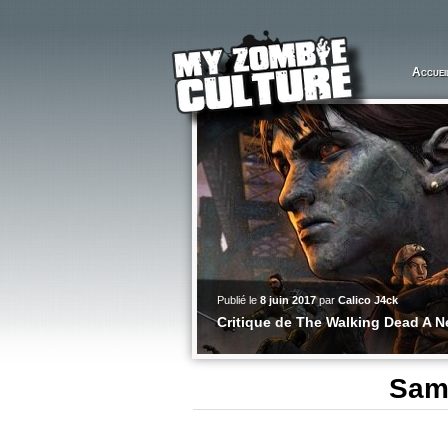
Accuei
Publié le
8 juin 2017
par
Calico J4ck
icker Than Water
Critique de The Walking Dead A N
Sam