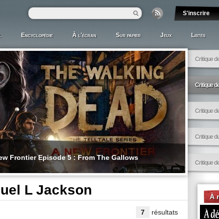
l
Encyclopédie
À l'écran
Sur papier
Jeux
Listes
Critique d
Critique 
Critique d
Critique d
ew Frontier Episode 5 : From The Gallows
Critique 
uel L Jackson
À 
7
résultats