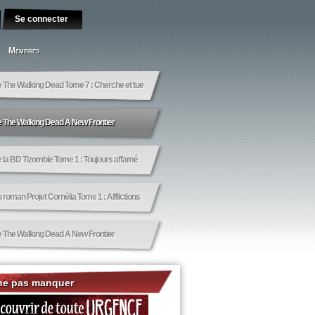
Membres
e The Walking Dead Tome 7 : Cherche et tue
de The Walking Dead A New Frontier
e la BD Tizombie Tome 1 : Toujours affamé
u roman Projet Cornélia Tome 1 : Afflictions
de The Walking Dead A New Frontier
ne pas manquer