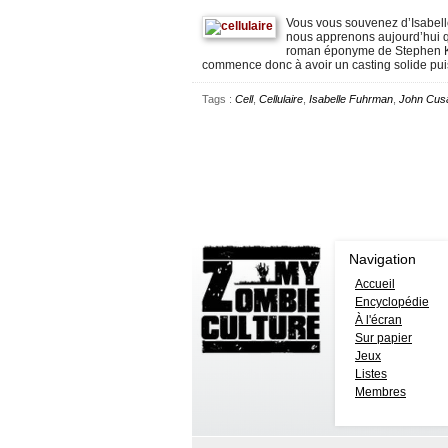
Vous vous souvenez d’Isabell
nous apprenons aujourd’hui qu’
roman éponyme de Stephen Ki
commence donc à avoir un casting solide pui
Tags :
Cell
,
Cellulaire
,
Isabelle Fuhrman
,
John Cus
Navigation
Accueil
Encyclopédie
À l'écran
Sur papier
Jeux
Listes
Membres