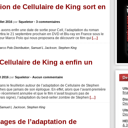
tion de Cellulaire de King sort en
illet 2016
par
Squeletor
•
3 commentaires
 avons enfin une date de sortie pour Cell, l’adaptation du roman
ortira le 21 septembre prochain en DVD et Blu-ray en France sous le
teur Marco Polo qui nous proposera de découvrir ce film qui
[…]
rco Polo Distribution
,
Samuel L Jackson
,
Stephen King
 Cellulaire de King a enfin un
De
il 2016
par
Squeletor
•
Aucun commentaire
ns le feuilleton autour de l’adaptation de Cellulaire de Stephen
Ult
ches que jamais de son épilogue. En effet, alors que l’avant-première
fin
é récemment annulée et que le film n’avait toujours pas de
vais signe), l’adaptation du best-seller zombie de Stephen
[…]
Dix
Dea
Samuel L Jackson
,
Stephen King
Ult
Dea
mages de l’adaptation de
HE
& 3