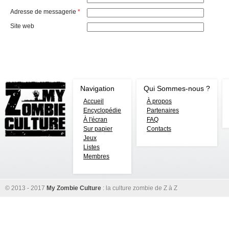
Adresse de messagerie
*
Site web
Navigation
Qui Sommes-nous ?
Accueil
À propos
Encyclopédie
Partenaires
À l'écran
FAQ
Sur papier
Contacts
Jeux
Listes
Membres
© 2013 - 2017
My Zombie Culture
: la culture zombie de Z à Z