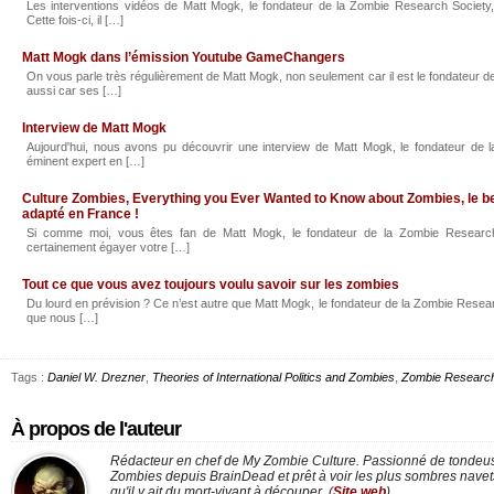
Les interventions vidéos de Matt Mogk, le fondateur de la Zombie Research Society, 
Cette fois-ci, il […]
Matt Mogk dans l’émission Youtube GameChangers
On vous parle très régulièrement de Matt Mogk, non seulement car il est le fondateur 
aussi car ses […]
Interview de Matt Mogk
Aujourd'hui, nous avons pu découvrir une interview de Matt Mogk, le fondateur de
éminent expert en […]
Culture Zombies, Everything you Ever Wanted to Know about Zombies, le be
adapté en France !
Si comme moi, vous êtes fan de Matt Mogk, le fondateur de la Zombie Research
certainement égayer votre […]
Tout ce que vous avez toujours voulu savoir sur les zombies
Du lourd en prévision ? Ce n’est autre que Matt Mogk, le fondateur de la Zombie Resear
que nous […]
Tags :
Daniel W. Drezner
,
Theories of International Politics and Zombies
,
Zombie Research
À propos de l'auteur
Rédacteur en chef de My Zombie Culture. Passionné de tondeus
Zombies depuis BrainDead et prêt à voir les plus sombres nav
qu'il y ait du mort-vivant à découper. (
Site web
)