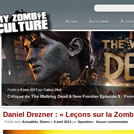
Accueil
Encyclopédie
À l'écra
Publié le
8 juin 2017
par
Calico J4ck
Critique de The Walking Dead A New Frontier Episode 5 : Fro
Daniel Drezner : « Leçons sur la Zomb
Publié dans
Actualités
,
Divers
le
6 avril 2013
par
Squeletor
•
Aucun commentaire