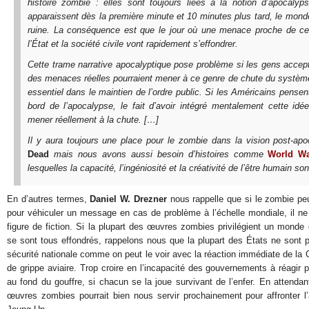
histoire zombie : elles sont toujours liées à la notion d’apocaly
apparaissent dès la première minute et 10 minutes plus tard, le mond
ruine. La conséquence est que le jour où une menace proche de cel
l’État et la société civile vont rapidement s’effondrer.
Cette trame narrative apocalyptique pose problème si les gens accept
des menaces réelles pourraient mener à ce genre de chute du système.
essentiel dans le maintien de l’ordre public. Si les Américains pens
bord de l’apocalypse, le fait d’avoir intégré mentalement cette idée
mener réellement à la chute. […]
Il y aura toujours une place pour le zombie dans la vision post-ap
Dead
mais nous avons aussi besoin d’histoires comme
World W
lesquelles la capacité, l’ingéniosité et la créativité de l’être humain so
En d’autres termes,
Daniel W. Drezner
nous rappelle que si le zombie pe
pour véhiculer un message en cas de problème à l’échelle mondiale, il ne f
figure de fiction. Si la plupart des œuvres zombies privilégient un mond
se sont tous effondrés, rappelons nous que la plupart des États ne sont p
sécurité nationale comme on peut le voir avec la réaction immédiate de la
de grippe aviaire. Trop croire en l’incapacité des gouvernements à réagir 
au fond du gouffre, si chacun se la joue survivant de l’enfer. En attendan
œuvres zombies pourrait bien nous servir prochainement pour affronter