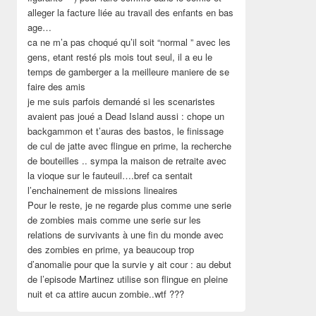
alleger la facture liée au travail des enfants en bas
age…
ca ne m’a pas choqué qu’il soit “normal ” avec les
gens, etant resté pls mois tout seul, il a eu le
temps de gamberger a la meilleure maniere de se
faire des amis
je me suis parfois demandé si les scenaristes
avaient pas joué a Dead Island aussi : chope un
backgammon et t’auras des bastos, le finissage
de cul de jatte avec flingue en prime, la recherche
de bouteilles .. sympa la maison de retraite avec
la vioque sur le fauteuil….bref ca sentait
l’enchainement de missions lineaires
Pour le reste, je ne regarde plus comme une serie
de zombies mais comme une serie sur les
relations de survivants à une fin du monde avec
des zombies en prime, ya beaucoup trop
d’anomalie pour que la survie y ait cour : au debut
de l’episode Martinez utilise son flingue en pleine
nuit et ca attire aucun zombie..wtf ???