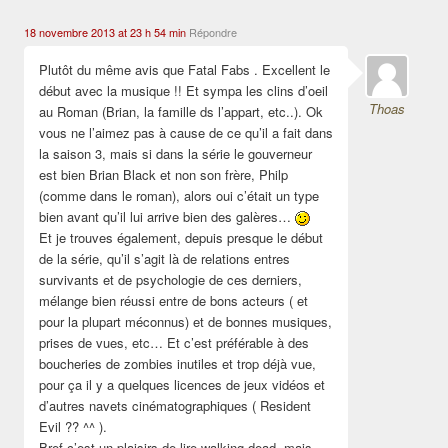
18 novembre 2013 at 23 h 54 min
Répondre
Plutôt du même avis que Fatal Fabs . Excellent le
début avec la musique !! Et sympa les clins d’oeil
Thoas
au Roman (Brian, la famille ds l’appart, etc..). Ok
vous ne l’aimez pas à cause de ce qu’il a fait dans
la saison 3, mais si dans la série le gouverneur
est bien Brian Black et non son frère, Philp
(comme dans le roman), alors oui c’était un type
bien avant qu’il lui arrive bien des galères…
Et je trouves également, depuis presque le début
de la série, qu’il s’agit là de relations entres
survivants et de psychologie de ces derniers,
mélange bien réussi entre de bons acteurs ( et
pour la plupart méconnus) et de bonnes musiques,
prises de vues, etc… Et c’est préférable à des
boucheries de zombies inutiles et trop déjà vue,
pour ça il y a quelques licences de jeux vidéos et
d’autres navets cinématographiques ( Resident
Evil ?? ^^ ).
Bref c’est un plaisirs de lire walking dead, mais