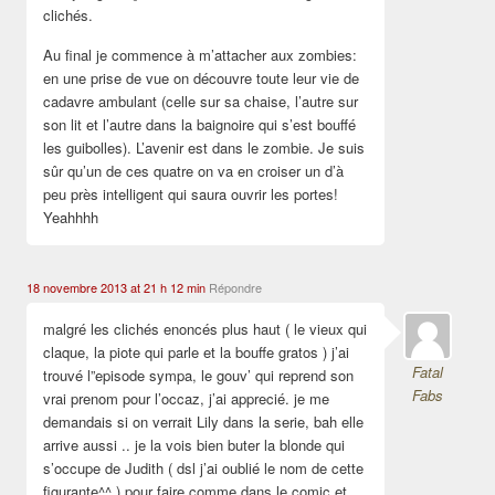
clichés.
Au final je commence à m’attacher aux zombies:
en une prise de vue on découvre toute leur vie de
cadavre ambulant (celle sur sa chaise, l’autre sur
son lit et l’autre dans la baignoire qui s’est bouffé
les guibolles). L’avenir est dans le zombie. Je suis
sûr qu’un de ces quatre on va en croiser un d’à
peu près intelligent qui saura ouvrir les portes!
Yeahhhh
18 novembre 2013 at 21 h 12 min
Répondre
malgré les clichés enoncés plus haut ( le vieux qui
claque, la piote qui parle et la bouffe gratos ) j’ai
Fatal
trouvé l”episode sympa, le gouv’ qui reprend son
Fabs
vrai prenom pour l’occaz, j’ai apprecié. je me
demandais si on verrait Lily dans la serie, bah elle
arrive aussi .. je la vois bien buter la blonde qui
s’occupe de Judith ( dsl j’ai oublié le nom de cette
figurante^^ ) pour faire comme dans le comic et