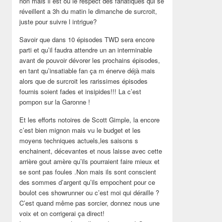
non mais il est ou le respect des fanatiques qui se
réveillent a 3h du matin le dimanche de surcroit,
juste pour suivre l intrigue?
Savoir que dans 10 épisodes TWD sera encore
parti et qu’il faudra attendre un an interminable
avant de pouvoir dévorer les prochains épisodes,
en tant qu’insatiable fan ça m énerve déjà mais
alors que de surcroit les rarissimes épisodes
fournis soient fades et insipides!!! La c’est
pompon sur la Garonne !
Et les efforts notoires de Scott Gimple, la encore
c’est bien mignon mais vu le budget et les
moyens techniques actuels,les saisons s
enchainent, décevantes et nous laisse avec cette
arrière gout amère qu’ils pourraient faire mieux et
se sont pas foules .Non mais ils sont conscient
des sommes d’argent qu’ils empochent pour ce
boulot ces showrunner ou c’est moi qui déraille ?
C’est quand même pas sorcier, donnez nous une
voix et on corrigerai ça direct!