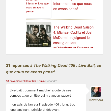
Internment, ce que nous
en avons pensé
The Walking Dead Saison
4, Michael Cudlitz et Josh
McDermitt rejoignent le
casting en tant
qu’Abraham et Eugene et
les premières images de
l’épisode 2 : Infected
31 réponses à
The Walking Dead 406 : Live Bait, ce
que nous en avons pensé
18 novembre 2013 at 6 h 37 min
Répondre
Live bait : comment marcher a cote de ses
pompes …ou un titre qui n a aucun rapport
alexandra
mon avis de fan sur l’ episode 406 : long, trop
long,lancinant ,pénible et décevant