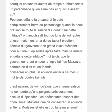
pourquoi consacrer autant de temps a rehumaniser
un personnage qu’on aime pas et qu’on a assez
vu?
Pourquoi défaire la cruauté et le cote
complètement barre du personnage quand ils nous
ont saoulé toute la saison 3 a construire cette
intrigue? on languissait tout du long de voir autre
chose, mais non, on a du se taper l érection
pénible du gouverneur en grand vilain méchant
pour au final 6 épisodes après faire marche arrière
et défaire cette intrigue? moi je dis que le
gouverneur c est un peu le “epic fail” de Mazzara ,
comme on dirai ici en Irlande.
consacrer en plus un épisode entier a ce mec ?
moi je dis double bull shit .
c est navrant de voir qu’alors que chaque saison
ne comporte qu’une poignée précieusement
ridicule d’ épisodes, les scénaristes fassent des
choix aussi stupides que de consacrer un épisode
entier a Morissey,et elle est ou la team prison? …