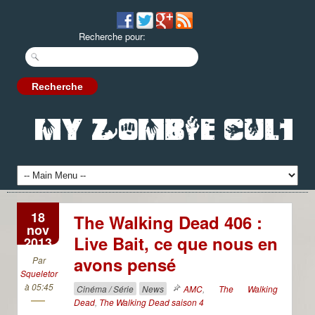
Recherche pour:
18
The Walking Dead 406 :
nov
Live Bait, ce que nous en
2013
avons pensé
Par
Squeletor
à 05:45
Cinéma / Série
News
AMC
,
The Walking
Dead
,
The Walking Dead saison 4