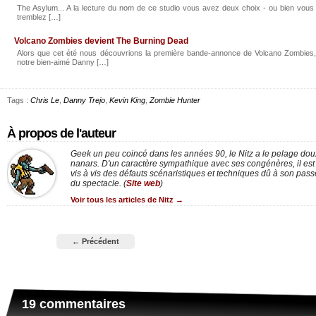
The Asylum... A la lecture du nom de ce studio vous avez deux choix - ou bien vous 
tremblez […]
Volcano Zombies devient The Burning Dead
Alors que cet été nous découvrions la première bande-annonce de Volcano Zombies,
notre bien-aimé Danny […]
Tags :
Chris Le
,
Danny Trejo
,
Kevin King
,
Zombie Hunter
À propos de l'auteur
Geek un peu coincé dans les années 90, le Nitz a le pelage dou
nanars. D'un caractère sympathique avec ses congénères, il est p
vis à vis des défauts scénaristiques et techniques dû à son passé
du spectacle. (
Site web
)
Voir tous les articles de Nitz
→
← Précédent
19 commentaires