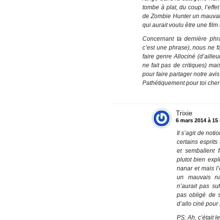
tombe à plat, du coup, l’effet 
de Zombie Hunter un mauvais
qui aurait voulu être une film
Concernant ta dernière phr
c’est une phrase), nous ne f
faire genre Allociné (d’aille
ne fait pas de critiques) mai
pour faire partager notre avis
Pathétiquement pour toi cher
Trixie
6 mars 2014 à 15
Il s’agit de not
certains esprits
et semballent 
plutot bien expl
nanar et mais l’
un mauvais na
n’aurait pas suf
pas obligé de s
d’allo ciné pour
PS: Ah, c’était le