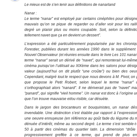
Le mieux est de s’en tenir aux définitions de nanarland
Nanar :
Le terme “nanar” est employé par certains cinéphiles pour désigne
mauvais qu’on se pique de regarder ou d’aller voir pour les raill
degré un plaisir plus ou moins coupable. Soit, selon la définit
tellement navet que ça en devient un dessert”.
L’expression a été particulièrement popularisée par les chroniq
Forestier, publiées durant les années 1990 dans le supplément
Nouvel Observateur (et réunies ensuite dans le livre Les 101 nanars
terme “nanar” serait un dérivé de “navet”, qui remonterait lui-même
cinéma puisqu’on l’utilisait au XIXème dans les salons pour dési
valeur (aujourd’hui on dit plutôt “une croûte”) ou bien des oeuv
Cependant, malgré tout le respect que nous devons à M. Pivot, on pr
que propose le Petit Robert, selon lequel le terme “nanar”
s’orthographiait alors “nanard”. Il ne dériverait pas de “navet” ma
“panard”, qui signifie “vieil homme”. Un nanar est donc à l’origine u
que l’on trouve mauvaise et/ou risible, car désuète.
Dans le jargon des brocanteurs et bouquinistes, un nanar dés
invendable. Une distinction s’est établie par rapport à l’expressio
une oeuvre ennuyeuse (en référence au goût fade du légume du 
dénuée d’intérêt, même au second degré. Le terme s’est semble-t
50 à partir des cinémas du quartier latin. La dimension “drôle
progressivement greffée à ce terme, qui prend de plus e