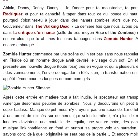
Ahlala, Danny, Danny, Danny… Je t’adore pour ta moustache, ta part
Rodriguez
et pour ta capacité à taper dans tout ce qui bouge du hau
pourquoi t’obstines-tu à jouer dans des nanars zombies alors que no
Gouverneur dans
The Walking Dead
? La dernière fois que nous avons pa
dans
la critique d’un nanar
(celle du très moyen
Rise of the Zombies
) 
encore alors que tu affiches tes gros tatouages dans
Zombie Hunter
. 
encore embarqué…
Zombie Hunter
commence par une scène qui n’est pas sans nous rappeler le
en Floride où un homme drogué avait dévoré le visage d’un sdf. En effe
présente une nouvelle drogue (toute rose) très en vogue et qui a plusieurs 
: des vomissements, l’envie de regarder la télévision, la transformation en
appétit féroce pour les langues de pom-pom girls.
Après cette entrée en matière tout à fait inutile, le spectateur est tran
Amérique désormais peuplée de zombies. Nous y découvrons un petit bl
super badass. Manque de pot, nous n’y croyons pas une seconde. En effet,
à un torrent de clichés sur ce héros (qui selon lui-même, n’a plus de 
lunettes d’aviateur, une bouteille de tequila, une voiture noire, des ga
musique linkinparkienne en fond et surtout sa propre voix en narratio
savons donc déjà que l’originalité ne sera pas de la partie… Et encore moin