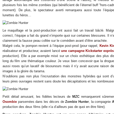
plusieurs fois les même zombies (qui bénéficient de l’éternel buff “hors-cadr
moment). De plus, le spectateur averti remarquera aussi toute l’équip
lunettes du héros…
Le maquillage et la post-production ont aussi fait un travail bâclé. Mal
correct, l’équipe a fait du grand n’importe quoi sur certaines blessures. Il n’
clairement la fausse peau collée sur le comédien avant d’être arrachée.
Malgré cela, le pompon revient à l’équipe post-prod (pour rappel,
Kevin Ki
réalisateur et producteur, avaient lancé
une campagne
Kickstarter
exprès
production). Elle a par exemple misé sur un choix esthétique des plus dis
long du film une thématique couleur. Je veux bien concevoir que la drogu
aussi roses qu’un laxatif de bisounours mais il n’y avait aucune raison de
images à la gloire du tarama.
N’oublions pas non plus l’incrustation des monstres hybrides qui sont d
leurs pires ouvrages restent sans doute les décapitations et les nombreus
Petit détail amusant, les fidèles lecteurs de
MZC
remarqueront sûremen
Osombie
parsemées dans les décors de
Zombie Hunter
, la compagnie
A
production des deux films (elle n’a d’ailleurs pas de quoi en être fière).