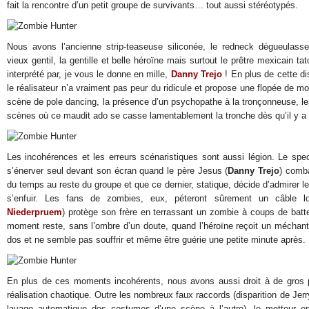
fait la rencontre d’un petit groupe de survivants… tout aussi stéréotypés.
Nous avons l’ancienne strip-teaseuse siliconée, le redneck dégueulasse,
vieux gentil, la gentille et belle héroïne mais surtout le prêtre mexicain ta
interprété par, je vous le donne en mille,
Danny Trejo
! En plus de cette di
le réalisateur n’a vraiment pas peur du ridicule et propose une flopée de
scène de pole dancing, la présence d’un psychopathe à la tronçonneuse, l
scènes où ce maudit ado se casse lamentablement la tronche dès qu’il y a 
Les incohérences et les erreurs scénaristiques sont aussi légion. Le spe
s’énerver seul devant son écran quand le père Jesus (
Danny Trejo
) comba
du temps au reste du groupe et que ce dernier, statique, décide d’admirer 
s’enfuir. Les fans de zombies, eux, péteront sûrement un câble lo
Niederpruem
) protège son frère en terrassant un zombie à coups de batt
moment reste, sans l’ombre d’un doute, quand l’héroïne reçoit un méchan
dos et ne semble pas souffrir et même être guérie une petite minute après.
En plus de ces moments incohérents, nous avons aussi droit à de gros 
réalisation chaotique. Outre les nombreux faux raccords (disparition de Jerry
lavage automatique des costumes d’une scène à l’autre), le metteur en