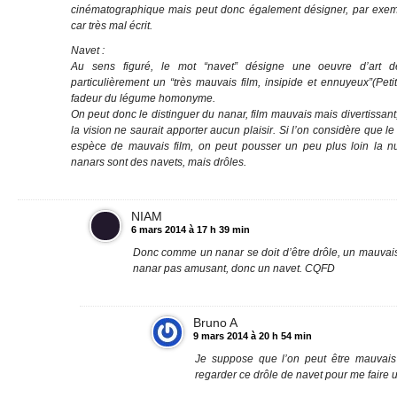
cinématographique mais peut donc également désigner, par exemp
car très mal écrit.
Navet :
Au sens figuré, le mot “navet” désigne une oeuvre d’art d
particulièrement un “très mauvais film, insipide et ennuyeux”(Peti
fadeur du légume homonyme.
On peut donc le distinguer du nanar, film mauvais mais divertissant
la vision ne saurait apporter aucun plaisir. Si l’on considère que l
espèce de mauvais film, on peut pousser un peu plus loin la n
nanars sont des navets, mais drôles.
NIAM
6 mars 2014 à 17 h 39 min
Donc comme un nanar se doit d’être drôle, un mauvais 
nanar pas amusant, donc un navet. CQFD
Bruno A
9 mars 2014 à 20 h 54 min
Je suppose que l’on peut être mauvais
regarder ce drôle de navet pour me faire u