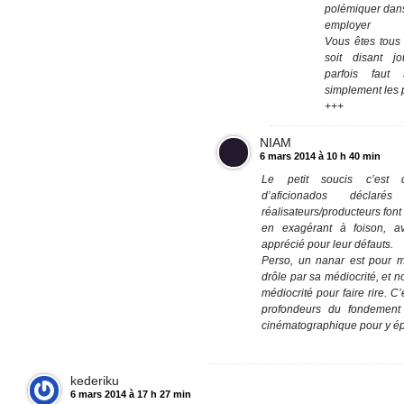
polémiquer dans
employer
Vous êtes tous 
soit disant j
parfois faut
simplement les
+++
NIAM
6 mars 2014 à 10 h 40 min
Le petit soucis c’est 
d’aficionados déclar
réalisateurs/producteurs font
en exagérant à foison, a
apprécié pour leur défauts.
Perso, un nanar est pour mo
drôle par sa médiocrité, et n
médiocrité pour faire rire. C’e
profondeurs du fondement
cinématographique pour y épi
kederiku
6 mars 2014 à 17 h 27 min