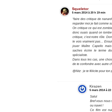
Squeletor
5 mars 2014 à 20 h 19 min
“faire des critique de nanard
regarder moi je fait comme sur
On critique ce qui est zombie
donc ouais quand on tombe
critique, c’est notre rôle. Do
le vois vraiment pas… Ensuit
jouer Maître Capello mais
saches écrire le terme do
spécialiste.
Dans tous les cas, une chose
de te confondre avec autre c
@Nitz : je te félicite pour ton
Kirazen
5 mars 2014 à 22
Salut
Bref vous nous 
ou navet !
Ce film est nul