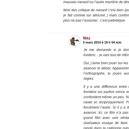
mauvais nanard ou l’autre manière de dir
faire des critique de nanard c’est bien (p
je fait comme sur allociné..) mais conf
plus ne pas l’assumer.. c’est pathétique
Nitz
5 mars 2014 à 19 h 54 min
Je me demande si je dois
évident… je vais tout de même
Oui, j’aime bien jouer sur les 
avancer le débat. Apparemme
l’orthographe, tu joues a
règles.
Il y a une différence entre
frontière est parfois mince e
confondent même un peu. N
navet et réciproquement. Pa
forcément l’autre. Si il y a d
avancer. Ici, ce film n’a pas
grand film avec une vérit
réalisateur essaye de faire 
rangé dans la catégorie nana