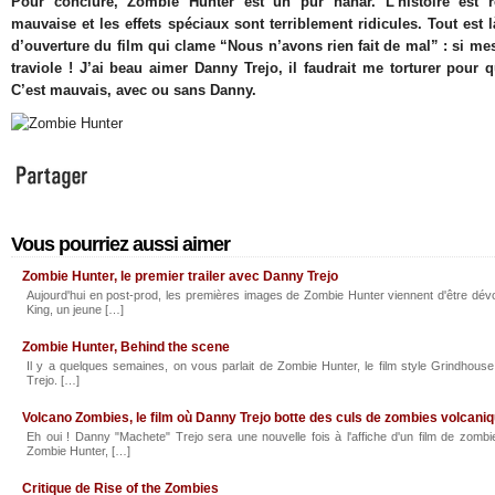
Pour conclure, Zombie Hunter est un pur nanar. L’histoire est ré
mauvaise et les effets spéciaux sont terriblement ridicules. Tout est
d’ouverture du film qui clame “Nous n’avons rien fait de mal” : si mes
traviole ! J’ai beau aimer Danny Trejo, il faudrait me torturer pour 
C’est mauvais, avec ou sans Danny.
Vous pourriez aussi aimer
Zombie Hunter, le premier trailer avec Danny Trejo
Aujourd'hui en post-prod, les premières images de Zombie Hunter viennent d'être dévoi
King, un jeune […]
Zombie Hunter, Behind the scene
Il y a quelques semaines, on vous parlait de Zombie Hunter, le film style Grindhous
Trejo. […]
Volcano Zombies, le film où Danny Trejo botte des culs de zombies volcani
Eh oui ! Danny "Machete" Trejo sera une nouvelle fois à l'affiche d'un film de zomb
Zombie Hunter, […]
Critique de Rise of the Zombies