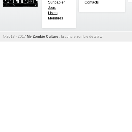
Sur papier
Contacts
Jeux
Listes
Membres
© 2013 - 2017
My Zombie Culture
: la culture zombie de Z à Z