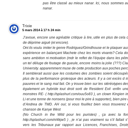
pas être classé au mieux nanar. Ici, nous sommes a
nanar.
Trixie
5 mars 2014 à 17 h 24 min
J’avoue, encore une agréable critique à lire, utile en plus de cela
de déprime aiguë (et encore).
Ont ils voulu imiter le genre Rodriguez/Grindhouse et le plaquer au
expérience en balançant Machete chez les morts vivants? Cela do
sans ambition ni motivation (mdr le reflet de l’équipe dans les pét
un tel déluge de foutage de gueule, encore moins la jolie (???) C
University. apparemment muse de cette production aux poches perc
Il semblerait aussi que les costumes des zombies soient découpé
plus de la performance grotesque des acteurs. Il y a cet excès d 
pauvres et le sang mal fait. On y trouve bien sur les stéréotypes d
également un hybride tout droit sorti de Resident Evil -enfin u
monstres RE- ( http://splashurl.com/ouu5o83 ), un clown Kingien 
Li et une tonne de nonsens (pour moi le pire à supporter), bien pire 
d’Andrea de TWD. AH oui; si vous fouillez bien vous trouverez
chanson de Kanye West
(No Church in the Wild pour les puristes) , ça avec la fo
http://splashurl.com/nl4kjw5 ) , je n’ai pas vraiment su s’il fallait 
vers les Tribunaux par rapport aux Licences, Franchises, Dro