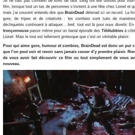
Je ne sais pas combien de litres de faux sang ont été utilisés pour tour
film, lorsque tout un tas de personnes s’invitent à une fête chez Lionel et q
mais j’ai souvent entendu dire que
BrainDead
détenait ici un record. La fin
gore, de tripes et de créativité : les zombies sont tués de manière
déchiquetés continuent à attaquer… bref, tout est là pour nous divertir. E
tronçonneuse
passe même pour un banal épisode des
Télétubbies
à côté
Lionel. Mais le tout est tellement grotesque que c’est un véritable plaisir.
Pour qui aime gore, humour et zombies, BrainDead est donc un pur ch
que l’on peut voir et revoir sans jamais cesser d’y prendre plaisir. Rie
de vous avoir fait découvrir ce film ou tout simplement de vous av
nouveau.