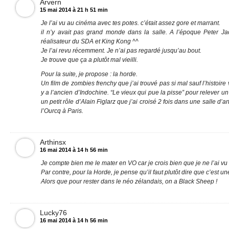
Arvern
15 mai 2014 à 21 h 51 min
Je l’ai vu au cinéma avec tes potes. c’était assez gore et marrant.
il n’y avait pas grand monde dans la salle. A l’époque Peter Ja
réalisateur du SDA et King Kong ^^
Je l’ai revu récemment. Je n’ai pas regardé jusqu’au bout.
Je trouve que ça a plutôt mal vieilli.
Pour la suite, je propose : la horde.
Un film de zombies frenchy que j’ai trouvé pas si mal sauf l’histoire
y a l’ancien d’Indochine. “Le vieux qui pue la pisse” pour relever u
un petit rôle d’Alain Figlarz que j’ai croisé 2 fois dans une salle d’
l’Ourcq à Paris.
Arthinsx
16 mai 2014 à 14 h 56 min
Je compte bien me le mater en VO car je crois bien que je ne l’ai vu
Par contre, pour la Horde, je pense qu’il faut plutôt dire que c’est 
Alors que pour rester dans le néo zélandais, on a Black Sheep !
Lucky76
16 mai 2014 à 14 h 56 min