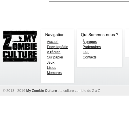
Navigation
Qui Sommes-nous ?
Accueil
À propos
Encyclopédie
Partenaires
À l'écran
FAQ
Sur papier
Contacts
Jeux
Listes
Membres
© 2013 - 2016
My Zombie Culture
: la culture zombie de Z à Z