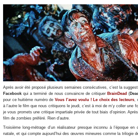
Après avoir été proposé plusieurs semaines consécutives, c’est la suggest
Facebook
qui a terminé de nous convaincre de critiquer
BrainDead
(
Dea
pour ce huitième numéro de
Vous l’avez voulu ! Le choix des lecteurs
,
à l’autre le film que nous critiquons le jeudi, c’est à moi de m’y coller une f
je vous promets une critique impartiale privée de tout biais d’opinion. Aprè
film de zombies préféré. Rien d’autre.
Troisième long-métrage d’un réalisateur presque inconnu à l’époque en
natale, et qui compte aujourd’hui des œuvres mineures comme la trilogie 