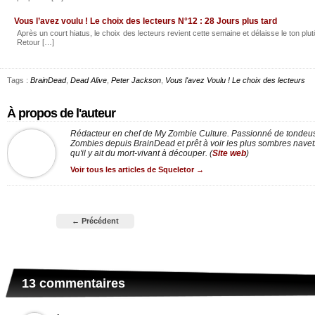
Vous l’avez voulu ! Le choix des lecteurs N°12 : 28 Jours plus tard
Après un court hiatus, le choix des lecteurs revient cette semaine et délaisse le ton plut
Retour […]
Tags :
BrainDead
,
Dead Alive
,
Peter Jackson
,
Vous l'avez Voulu ! Le choix des lecteurs
À propos de l'auteur
Rédacteur en chef de My Zombie Culture. Passionné de tondeus
Zombies depuis BrainDead et prêt à voir les plus sombres nav
qu'il y ait du mort-vivant à découper. (
Site web
)
Voir tous les articles de Squeletor
→
← Précédent
13 commentaires