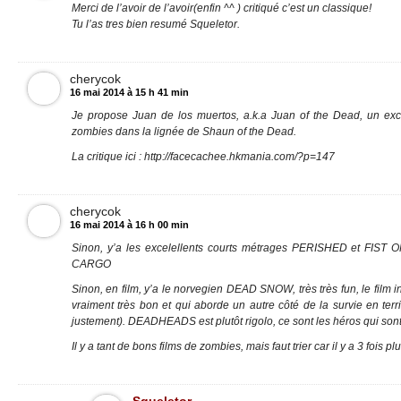
Merci de l’avoir de l’avoir(enfin ^^ ) critiqué c’est un classique!
Tu l’as tres bien resumé Squeletor.
cherycok
16 mai 2014 à 15 h 41 min
Je propose Juan de los muertos, a.k.a Juan of the Dead, un exc
zombies dans la lignée de Shaun of the Dead.
La critique ici : http://facecachee.hkmania.com/?p=147
cherycok
16 mai 2014 à 16 h 00 min
Sinon, y’a les excelellents courts métrages PERISHED et FIST
CARGO
Sinon, en film, y’a le norvegien DEAD SNOW, très très fun, le fil
vraiment très bon et qui aborde un autre côté de la survie en terri
justement). DEADHEADS est plutôt rigolo, ce sont les héros qui son
Il y a tant de bons films de zombies, mais faut trier car il y a 3 fois p