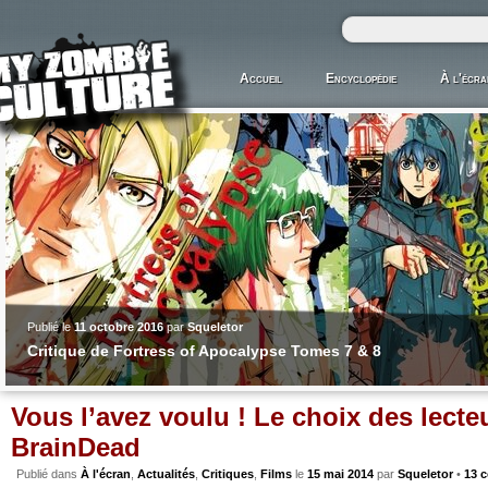
Accueil
Encyclopédie
À l'écra
Publié le
11 octobre 2016
par
Squeletor
Critique de Fortress of Apocalypse Tomes 7 & 8
Vous l’avez voulu ! Le choix des lecte
BrainDead
Publié dans
À l'écran
,
Actualités
,
Critiques
,
Films
le
15 mai 2014
par
Squeletor
•
13 