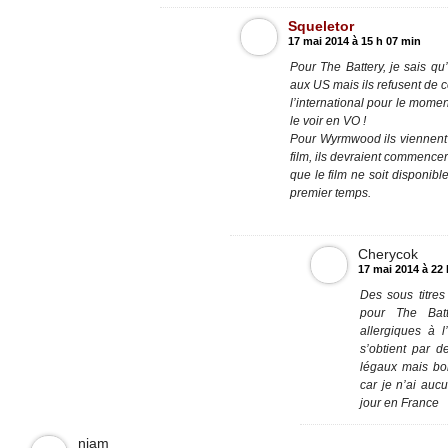
Squeletor
17 mai 2014 à 15 h 07 min
Pour The Battery, je sais qu’
aux US mais ils refusent de
l’international pour le mome
le voir en VO !
Pour Wyrmwood ils viennent j
film, ils devraient commencer 
que le film ne soit disponibl
premier temps.
Cherycok
17 mai 2014 à 22
Des sous titres 
pour The Bat
allergiques à l
s’obtient par 
légaux mais bon,
car je n’ai aucu
jour en France
niam