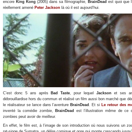
encore
King Kong
(2005) dans sa filmographie,
BrainDead
est quoi que l
réellement amené
Peter Jackson
là où il est aujourd’hui.
C’est donc 5 ans après
Bad Taste
, pour lequel
Jackson
et ses ami
débrouillardise hors du commun et réalisé un film aussi bon marché que d
le réalisateur se lance dans l’aventure
BrainDead
. Et si
Le retour des mo
inventé la comédie zombie,
BrainDead
est l’illustration même de ce 
zombies peut avoir de meilleur.
En effet, le film est, à l’image de son introduction où nous suivons un zoolo
rat-singe de Sumatra, un délire comique et gore qui monte crescendo jusqu