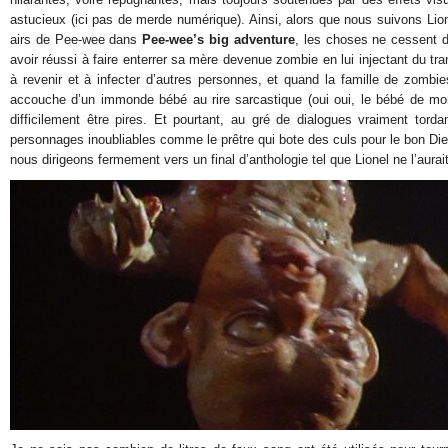
astucieux (ici pas de merde numérique). Ainsi, alors que nous suivons Lion
airs de Pee-wee dans
Pee-wee’s big adventure
, les choses ne cessent d’
avoir réussi à faire enterrer sa mère devenue zombie en lui injectant du tran
à revenir et à infecter d’autres personnes, et quand la famille de zombi
accouche d’un immonde bébé au rire sarcastique (oui oui, le bébé de mo
difficilement être pires. Et pourtant, au gré de dialogues vraiment tord
personnages inoubliables comme le prêtre qui bote des culs pour le bon Dieu
nous dirigeons fermement vers un final d’anthologie tel que Lionel ne l’aurai