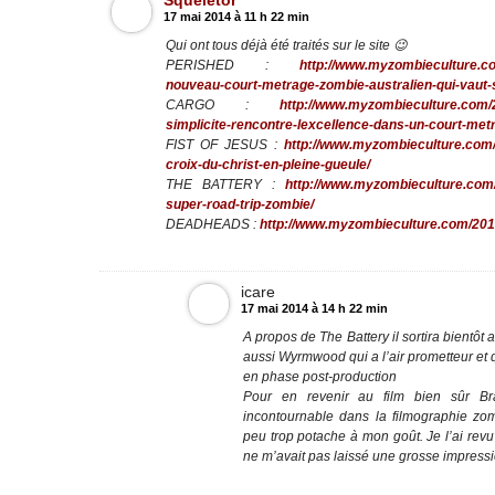
Squeletor
17 mai 2014 à 11 h 22 min
Qui ont tous déjà été traités sur le site 😉
PERISHED :
http://www.myzombieculture.co
nouveau-court-metrage-zombie-australien-qui-vaut-
CARGO :
http://www.myzombieculture.com/2
simplicite-rencontre-lexcellence-dans-un-court-met
FIST OF JESUS :
http://www.myzombieculture.com/2
croix-du-christ-en-pleine-gueule/
THE BATTERY :
http://www.myzombieculture.com/
super-road-trip-zombie/
DEADHEADS :
http://www.myzombieculture.com/201
icare
17 mai 2014 à 14 h 22 min
A propos de The Battery il sortira bientôt
aussi Wyrmwood qui a l’air prometteur et
en phase post-production
Pour en revenir au film bien sûr Br
incontournable dans la filmographie z
peu trop potache à mon goût. Je l’ai revu 
ne m’avait pas laissé une grosse impressi