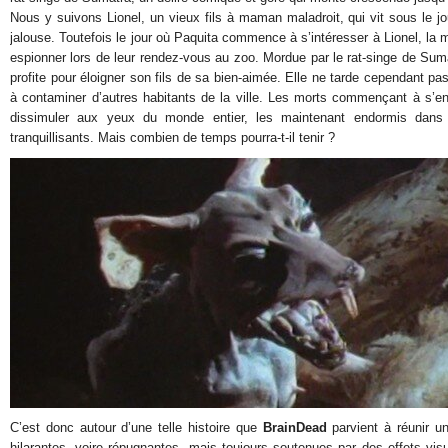
Nous y suivons Lionel, un vieux fils à maman maladroit, qui vit sous le 
jalouse. Toutefois le jour où Paquita commence à s’intéresser à Lionel, la 
espionner lors de leur rendez-vous au zoo. Mordue par le rat-singe de Suma
profite pour éloigner son fils de sa bien-aimée. Elle ne tarde cependant p
à contaminer d’autres habitants de la ville. Les morts commençant à s’enta
dissimuler aux yeux du monde entier, les maintenant endormis dan
tranquillisants. Mais combien de temps pourra-t-il tenir ?
C’est donc autour d’une telle histoire que
BrainDead
parvient à réunir u
hilarantes, voire répugnantes, mais toujours soutenues par des effets visu