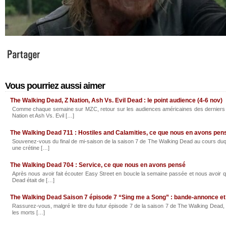
Vous pourriez aussi aimer
The Walking Dead, Z Nation, Ash Vs. Evil Dead : le point audience (4-6 nov)
Comme chaque semaine sur MZC, retour sur les audiences américaines des derniers
Nation et Ash Vs. Evil […]
The Walking Dead 711 : Hostiles and Calamities, ce que nous en avons pen
Souvenez-vous du final de mi-saison de la saison 7 de The Walking Dead au cours duq
une crétine […]
The Walking Dead 704 : Service, ce que nous en avons pensé
Après nous avoir fait écouter Easy Street en boucle la semaine passée et nous avoir
Dead était de […]
The Walking Dead Saison 7 épisode 7 “Sing me a Song” : bande-annonce et
Rassurez-vous, malgré le titre du futur épisode 7 de la saison 7 de The Walking Dead, 
les morts […]