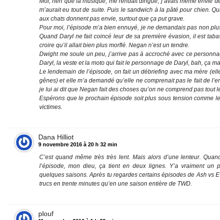
Moi, rien que la musique, me rendait dingue, j’avais même envie 
m’aurait eu tout de suite. Puis le sandwich à la pâté pour chien. Q
aux chats donnent pas envie, surtout que ça put grave.
Pour moi, l’épisode m’a bien ennuyé, je ne demandais pas non plus 
Quand Daryl ne fait coincé leur de sa première évasion, il est taba
croire qu’il allait bien plus morflé. Negan n’est un tendre.
Dwight me soule un peu, j’arrive pas à accroché avec ce personnage.
Daryl, la veste et la moto qui fait le personnage de Daryl, bah, ça m
Le lendemain de l’épisode, on fait un débriefing avec ma mère (elle
gênes) et elle m’a demandé qu’elle ne comprenait pas le fait de l’e
je lui ai dit que Negan fait des choses qu’on ne comprend pas tout l
Espérons que le prochain épisode soit plus sous tension comme le 
victimes.
Dana Hilliot
9 novembre 2016 à 20 h 32 min
C’est quand même très très lent. Mais alors d’une lenteur. Quand 
l’épisode, mon dieu, ça tient en deux lignes. Y’a vraiment un
quelques saisons. Après tu regardes certains épisodes de Ash vs Ev
trucs en trente minutes qu’en une saison entière de TWD.
plouf