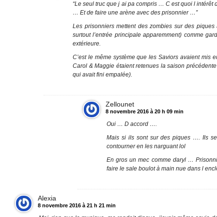
“Le seul truc que j ai pa compris … C est quoi l intérêt
… Et de faire une arène avec des prisonnier …”
Les prisonniers mettent des zombies sur des piques 
surtout l’entrée principale apparemment) comme gard
extérieure.
C’est le même système que les Saviors avaient mis e
Carol & Maggie étaient retenues la saison précédente (
qui avait fini empalée).
Zellounet
8 novembre 2016 à 20 h 09 min
Oui … D accord ….
Mais si ils sont sur des piques …. Ils s
contourner en les narguant lol
En gros un mec comme daryl … Prisonnier
faire le sale boulot à main nue dans l encl
Alexia
8 novembre 2016 à 21 h 21 min