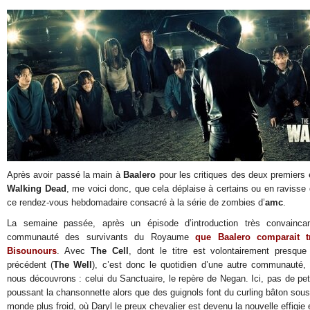
Après avoir passé la main à
Baalero
pour les critiques des deux premiers
Walking Dead
, me voici donc, que cela déplaise à certains ou en ravisse 
ce rendez-vous hebdomadaire consacré à la série de zombies d’
amc
.
La semaine passée, après un épisode d’introduction très convainca
communauté des survivants du Royaume
que
Baalero
comparait t
Bisounours
. Avec
The Cell
, dont le titre est volontairement presque 
précédent (
The Well
), c’est donc le quotidien d’une autre communauté, 
nous découvrons : celui du Sanctuaire, le repère de Negan. Ici, pas de pet
poussant la chansonnette alors que des guignols font du curling bâton sou
monde plus froid, où Daryl le preux chevalier est devenu la nouvelle effigi