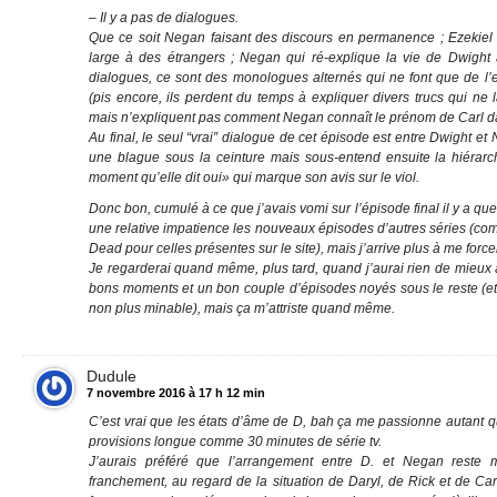
– Il y a pas de dialogues.
Que ce soit Negan faisant des discours en permanence ; Ezekiel 
large à des étrangers ; Negan qui ré-explique la vie de Dwigh
dialogues, ce sont des monologues alternés qui ne font que de l’ex
(pis encore, ils perdent du temps à expliquer divers trucs qui ne
mais n’expliquent pas comment Negan connaît le prénom de Carl d
Au final, le seul “vrai” dialogue de cet épisode est entre Dwight et
une blague sous la ceinture mais sous-entend ensuite la hiérarch
moment qu’elle dit oui» qui marque son avis sur le viol.
Donc bon, cumulé à ce que j’avais vomi sur l’épisode final il y a q
une relative impatience les nouveaux épisodes d’autres séries (co
Dead pour celles présentes sur le site), mais j’arrive plus à me for
Je regarderai quand même, plus tard, quand j’aurai rien de mieux à 
bons moments et un bon couple d’épisodes noyés sous le reste (et
non plus minable), mais ça m’attriste quand même.
Dudule
7 novembre 2016 à 17 h 12 min
C’est vrai que les états d’âme de D, bah ça me passionne autant que
provisions longue comme 30 minutes de série tv.
J’aurais préféré que l’arrangement entre D. et Negan reste m
franchement, au regard de la situation de Daryl, de Rick et de Car