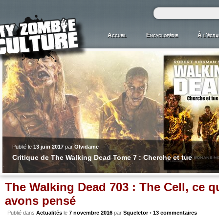
Accueil
Encyclopédie
À l'écra
Publié le
13 juin 2017
par
Olvidame
Critique de The Walking Dead Tome 7 : Cherche et tue
The Walking Dead 703 : The Cell, ce 
avons pensé
Publié dans
Actualités
le
7 novembre 2016
par
Squeletor
•
13 commentaires