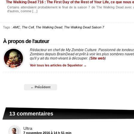
The Walking Dead 716 : The First Day of the Rest of Your Life, ce que nous
Certains attendaient probablement le final de la saison 7 de The Walking Dead avec u
d'autres, comme […]
Tags :
AMC
,
The Cell
,
The Walking Dead
,
The Walking Dead Saison 7
À propos de l'auteur
Rédacteur en chef de My Zombie Culture. Passionné de tondeus
Zombies depuis BrainDead et prêt à voir les plus sombres nav
qu'il y ait du mort-vivant à découper. (
Site web
)
Voir tous les articles de Squeletor
→
← Précédent
13 commentaires
Ultra
7 novembre 2016 à 14 h 51 min