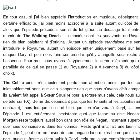
En tout cas, si j’ai bien apprécié l’introduction en musique, dépeignant
certaine efficacité, j’ai bien moins accroché à la suite autant du côté de
alors que l’épisode précédent sortait du lot grâce au décalage total en
monde de
The Walking Dead
et la manière dont les survivants du Royaum
rien de bien palpitant ni d’original. Autant un épisode
standalone
me semb
introduire le Royaume, autant un épisode entier uniquement basé sur le
craquer Daryl et pour nous faire comprendre qu’il y a anguille sous roche 
beaucoup. Pour moi, nous avons là typiquement le genre d’épisode qui a
parallèle de ce qui se passe 1) au Royaume 2) à Alexandria 3) du côté 
choix).
The Cell
a ainsi très rapidement perdu mon attention tandis que les sc
inlassablement sans que cela n’apporte rien que nous n’ayons déjà compri
ils avaient fait appel à
Sœur Sourire
pour la torture musicale, cela nous a
de télé sur
FX
). Je ne dis cependant pas que les tenants et les aboutissant
contraire), mais lorsque l’on sait bien que rien n’arrivera à Daryl, la te
l’épisode 1 est entièrement inexistante quoi que fasse ou dise Nega
Morgan
reste toujours aussi bon dans son rôle de Negan, incarnant super
que nous connaissons dans les comics. Reste qu’il m’a fait une bien mo
l’épisode 1, peut-être en raison de son langage bien moins fleuri que sa v
part, quoiqu’il fasse ou fera subir à Daryl, cela me laisse complètement indi