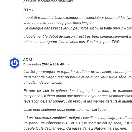
pas être foncièrement mauvais
les – :
. peut être aurait-il fallut expliquer au tvspectateur pourquoi les t
voire en mettre beaucoup plus dans les plans.
. le dialogue dans l’escalier un peu forcé, un “-il te traite bien ? – oui
globalement le début de saison 7 est très bon, comparativement à 
même encourageant. J’en reviens pas d’écrire ça pour TWD
ARM
7 novembre 2016 à 16 h 48 min
J’ai fini par craquer et regarder le début de la saison, surtout par 
traitement de Negan (car on peut dire ce qu’on veut sur la série, 
un putain de bon choix).
Et que ce soit le rythme, les images, les acteurs, le traite
“suspense” (=”étirer autant que possible et jouer des flashbacks/fl
révélation déjà anticipée”) ; on retrouve les mêmes défauts et qualit
Juste pour souligner deux points qui m’ont fait tiquer :
– Les “nouveaux zombies”, malgré l’excellent maquillage, se déc
(le pendu de l’épisode 6-16 et 7-1 ; le mort de cet épisode). En 
gueule toute décharnée… Ca passe dans Z Nation, mais là, non.