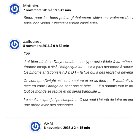
Matthieu
7 novembre 2016 à 19 h 42 min
Sinon pour les bons points globalement, shiva est vraiment réus
aussi bon visuel. Ezechiel est bien casté aussi.
Zellounet
8 novembre 2016 à 0 h 52 min
Yop
J ai bien aimé ce Daryl centric … Le type reste fidèle à lui même 
énorme lorsqu il dit à DWight que lui … Il n a plus personne à sauver
Ce binôme antagoniste ( D & D ) + la fille qui a des regret va devenir
On sent que Dwight est contre nature et qu au fond …. Il voudrait se
mec en code Orange ne sont pas si bête … ” il a soumis tout le mo
tout ce monde se rebiffe et on serait tranquille …
Le seul truc que j ai pa compris … C est quoi l intérêt de faire un e
une arène avec des prisonnier …
ARM
8 novembre 2016 à 2 h 15 min