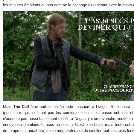
les minutes émotions ou non comme le passage exaspérant avec la photo 
Mais
The Cell
était surtout un épisode consacré à Dwight. Si là aussi c
(pour ceux qui ne lisent pas les comics) ce qui s’est passé entre lui e
n’accepte pas aussi facilement d’obéir à Negan, j’ai en revanche trouvé s
ennuyeuse (zombies écrasés ou non…). C’est bien beau, mais toute cette b
de temps et il aurait été, selon moi, préférable de distiller tout cela plus le