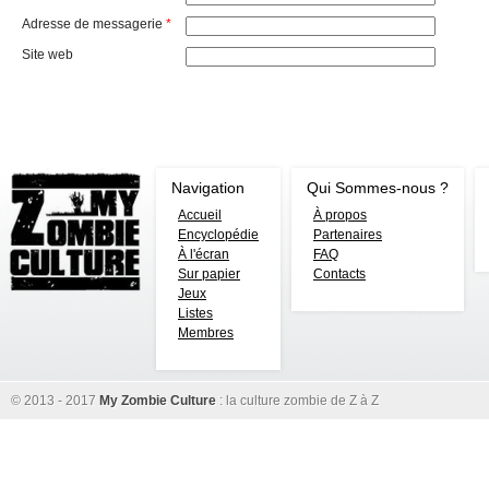
Adresse de messagerie
*
Site web
Navigation
Qui Sommes-nous ?
Accueil
À propos
Encyclopédie
Partenaires
À l'écran
FAQ
Sur papier
Contacts
Jeux
Listes
Membres
© 2013 - 2017
My Zombie Culture
: la culture zombie de Z à Z