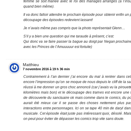
femme se soit mariée avec le roi des mariages arrangés (à l’ins
quand bien même).
Il va donc falloir attendre le prochain épisode pour obtenir enfin u
découpage des épisodes redevient lassant!
Je n’avais même pas compris que la photo représentait Glenn…
S’il y a bien une question qui me taraude à présent, c’est:
Qui donc va se faire passer la bague au doigt par Negan prochai
avec les Princes de l’Amuuuuur est fortuite)
Matthieu
7 novembre 2016 à 19 h 36 min
Contrairement à l’an dernier j’ai encore du mal à rentrer dans cet
encore l’impression qu’on se moque de nous depuis le cliff de la sa
réussi à me donner un gros choc annoncé (car j’avais vu la pirouett
kilomètres mais bon) et le découpage des trames est encore une
de découverte du sanctuaire ok mais comme dans le comics, du poi
aurait été mieux car il se passe des choses nettement plus p
interactions entre personnages. Ici on se tape 40 min de daryl dans
musicale. Cet épisode était juste pas intéressant quoi, désolé. Mai
on peut pour éviter de dépasser les comics trop vite sans doute.