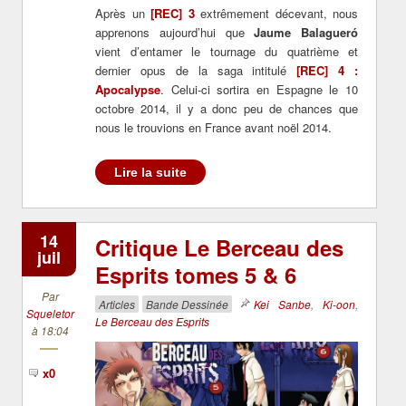
Après un
[REC] 3
extrêmement décevant, nous
apprenons aujourd’hui que
Jaume Balagueró
vient d’entamer le tournage du quatrième et
dernier opus de la saga intitulé
[REC] 4 :
Apocalypse
. Celui-ci sortira en Espagne le 10
octobre 2014, il y a donc peu de chances que
nous le trouvions en France avant noël 2014.
Lire la suite
14
Critique Le Berceau des
juil
Esprits tomes 5 & 6
Par
Articles
Bande Dessinée
Kei Sanbe
,
Ki-oon
,
Squeletor
Le Berceau des Esprits
à 18:04
x0