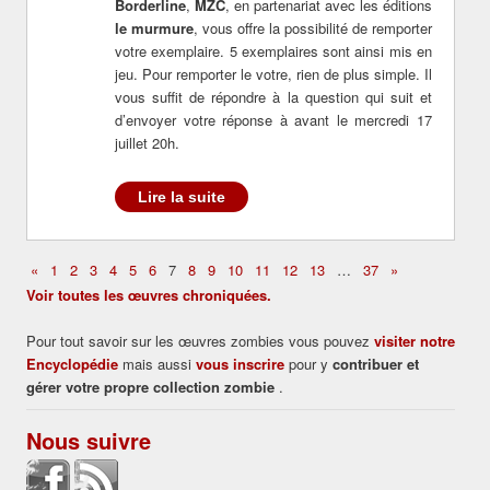
Borderline
,
MZC
, en partenariat avec les éditions
le murmure
, vous offre la possibilité de remporter
votre exemplaire. 5 exemplaires sont ainsi mis en
jeu. Pour remporter le votre, rien de plus simple. Il
vous suffit de répondre à la question qui suit et
d’envoyer votre réponse à avant le mercredi 17
juillet 20h.
Lire la suite
«
1
2
3
4
5
6
7
8
9
10
11
12
13
…
37
»
Voir toutes les œuvres chroniquées.
Pour tout savoir sur les œuvres zombies vous pouvez
visiter notre
Encyclopédie
mais aussi
vous inscrire
pour y
contribuer et
gérer votre propre collection zombie
.
Nous suivre