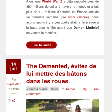
Alors que
World War Z
a déjà rapporté près de
450 millions de dollar à travers le monde et a fait
plus de 1,2 millions d’entrées en France lors de
sa première semaine (
lire notre critique
), nous
avons appris il y a peu quelle était la fin prévue à
la base pour le film avant que
Damon Lindelof
ne vienne la modifier.
Lire la suite
14
The Demented, évitez de
juil
lui mettre des bâtons
dans les roues
Par
Squeletor
à 20:49
Cinéma / Série
News
Anchor Bay
,
The
Demented
x0