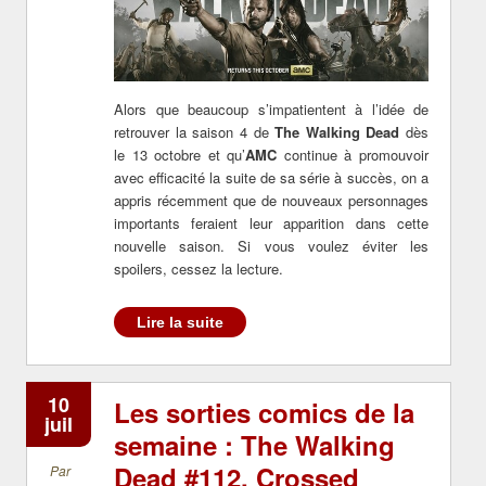
Alors que beaucoup s’impatientent à l’idée de
retrouver la saison 4 de
The Walking Dead
dès
le 13 octobre et qu’
AMC
continue à promouvoir
avec efficacité la suite de sa série à succès, on a
appris récemment que de nouveaux personnages
importants feraient leur apparition dans cette
nouvelle saison. Si vous voulez éviter les
spoilers, cessez la lecture.
Lire la suite
10
Les sorties comics de la
juil
semaine : The Walking
Dead #112, Crossed
Par