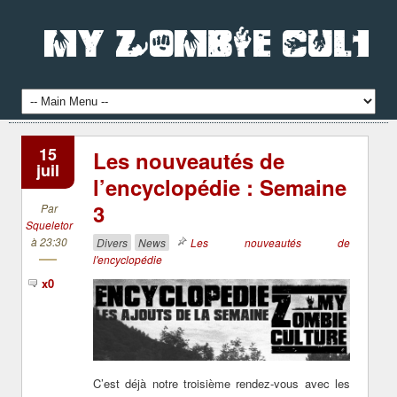
15
Les nouveautés de
juil
l’encyclopédie : Semaine
3
Par
Squeletor
à 23:30
Divers
News
Les nouveautés de
l'encyclopédie
x0
C’est déjà notre troisième rendez-vous avec les