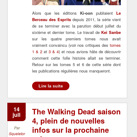
Alors que les éditions
Ki-oon
publiaient
Le
Berceau des Esprits
depuis 2011, la série vient
de se terminer avec la parution début juillet du
sixième et dernier tome. Le travail de
Kei Sanbe
sur les quatre premiers tomes nous avait
vraiment convaincu (voir nos critiques des
tomes
1 & 2
et
3 & 4
) et nous avions hâte de découvrir
comment cette folle histoire allait se terminer.
Retour sur les tomes 5 et 6 de cette série dont
les publications régulières nous manqueront.
Lire la suite
14
The Walking Dead saison
juil
4, plein de nouvelles
infos sur la prochaine
Par
Squeletor