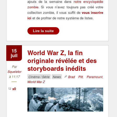
ajouts de la semaine dans
notre encyclopédie
zombie
. Si vous n’avez toujours pas créé votre
collection zombie, il vous suffit de
vous inscrire
ici
et de profiter de notre système de listes.
Lire la suite
15
World War Z, la fin
juil
originale révélée et des
storyboards inédits
Par
Squeletor
à 11:17
Cinéma / Série
News
Brad Pitt
,
Paramount
,
World War Z
x0