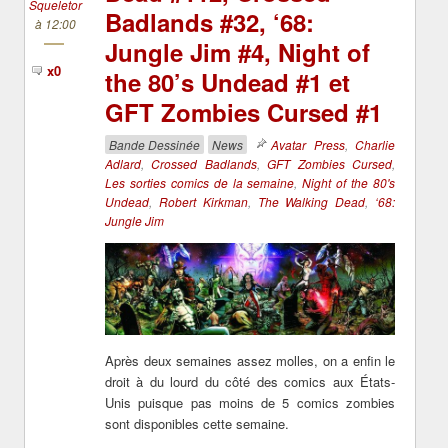
Squeletor
Badlands #32, ‘68:
à 12:00
Jungle Jim #4, Night of
x0
the 80’s Undead #1 et
GFT Zombies Cursed #1
Bande Dessinée
News
Avatar Press
,
Charlie
Adlard
,
Crossed Badlands
,
GFT Zombies Cursed
,
Les sorties comics de la semaine
,
Night of the 80's
Undead
,
Robert Kirkman
,
The Walking Dead
,
‘68:
Jungle Jim
Après deux semaines assez molles, on a enfin le
droit à du lourd du côté des comics aux États-
Unis puisque pas moins de 5 comics zombies
sont disponibles cette semaine.