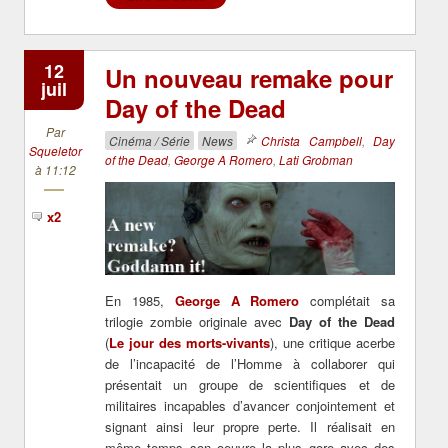
12
Un nouveau remake pour
juil
Day of the Dead
Par
Cinéma / Série
News
Christa Campbell
,
Day
Squeletor
of the Dead
,
George A Romero
,
Lati Grobman
à 11:12
x2
En 1985,
George A Romero
complétait sa
trilogie zombie originale avec
Day of the Dead
(
Le jour des morts-vivants
), une critique acerbe
de l’incapacité de l’Homme à collaborer qui
présentait un groupe de scientifiques et de
militaires incapables d’avancer conjointement et
signant ainsi leur propre perte. Il réalisait en
même temps son oeuvre la plus gore avec des