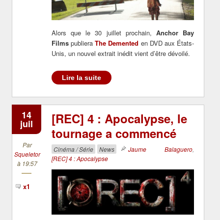
Alors que le 30 juillet prochain,
Anchor Bay
Films
publiera
The Demented
en DVD aux États-
Unis, un nouvel extrait inédit vient d’être dévoilé.
Lire la suite
14
[REC] 4 : Apocalypse, le
juil
tournage a commencé
Par
Cinéma / Série
News
Jaume Balaguero
,
Squeletor
[REC] 4 : Apocalypse
à 19:57
x1