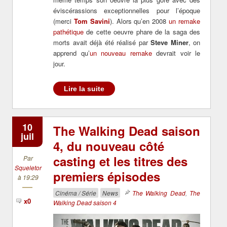
éviscérassions exceptionnelles pour l’époque
(merci
Tom Savini
). Alors qu’en 2008
un remake
pathétique
de cette oeuvre phare de la saga des
morts avait déjà été réalisé par
Steve Miner
, on
apprend qu’
un nouveau remake
devrait voir le
jour.
Lire la suite
10
The Walking Dead saison
juil
4, du nouveau côté
casting et les titres des
Par
Squeletor
premiers épisodes
à 19:29
Cinéma / Série
News
The Walking Dead
,
The
x0
Walking Dead saison 4