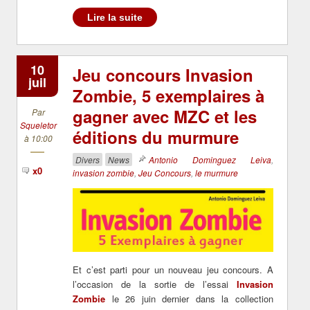
Lire la suite
10
Jeu concours Invasion
juil
Zombie, 5 exemplaires à
gagner avec MZC et les
Par
Squeletor
éditions du murmure
à 10:00
Divers
News
Antonio Dominguez Leiva
,
x0
invasion zombie
,
Jeu Concours
,
le murmure
Et c’est parti pour un nouveau jeu concours. A
l’occasion de la sortie de l’essai
Invasion
Zombie
le 26 juin dernier dans la collection