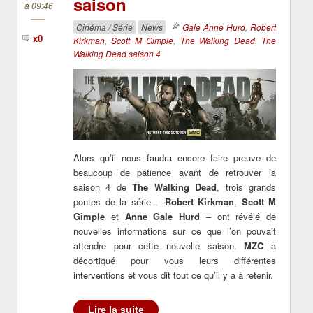
saison
à 09:46
Cinéma / Série
News
Gale Anne Hurd
,
Robert
x0
Kirkman
,
Scott M Gimple
,
The Walking Dead
,
The
Walking Dead saison 4
Alors qu’il nous faudra encore faire preuve de
beaucoup de patience avant de retrouver la
saison 4 de
The Walking Dead
, trois grands
pontes de la série –
Robert Kirkman
,
Scott M
Gimple
et
Anne Gale Hurd
– ont révélé de
nouvelles informations sur ce que l’on pouvait
attendre pour cette nouvelle saison.
MZC
a
décortiqué pour vous leurs différentes
interventions et vous dit tout ce qu’il y a à retenir.
Lire la suite