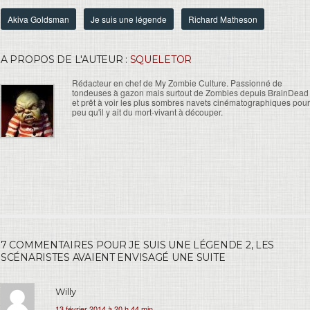
Akiva Goldsman
Je suis une légende
Richard Matheson
A PROPOS DE L'AUTEUR :
SQUELETOR
Rédacteur en chef de My Zombie Culture. Passionné de
tondeuses à gazon mais surtout de Zombies depuis BrainDead
et prêt à voir les plus sombres navets cinématographiques pour
peu qu'il y ait du mort-vivant à découper.
7 COMMENTAIRES POUR JE SUIS UNE LÉGENDE 2, LES
SCÉNARISTES AVAIENT ENVISAGÉ UNE SUITE
Willy
13 février 2014 à 20 h 44 min