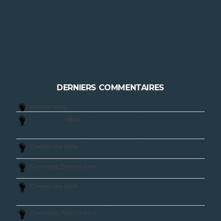
DERNIERS COMMENTAIRES
Kirazen dans
Critique de Zombie Hunter
Squeletor
dans
La chute du Gouverneur, le
troisième roman de la saga The Walking Dead
sortira le même jour que Walking Dead tome 20
Cheesecake dans
Résultats du jeu concours
Apocalypse Z tome 1
Comtesse_Tateyre dans
The Walking Dead Saison 4
épisode 13 Alone : toutes les images et vidéos
Cheesecake dans
La chute du Gouverneur, le
troisième roman de la saga The Walking Dead
sortira le même jour que Walking Dead tome 20
Comtesse_Tateyre dans
The Walking Dead 412 : Still, ce
que nous en avons pensé