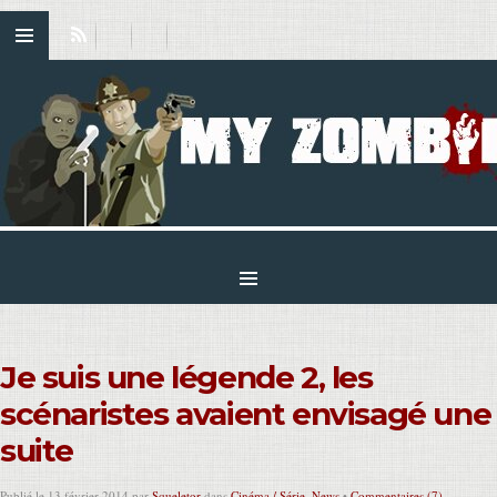
Je suis une légende 2, les
scénaristes avaient envisagé une
suite
Publié le 13 février 2014 par
Squeletor
dans
Cinéma / Série
,
News
•
Commentaires (7)