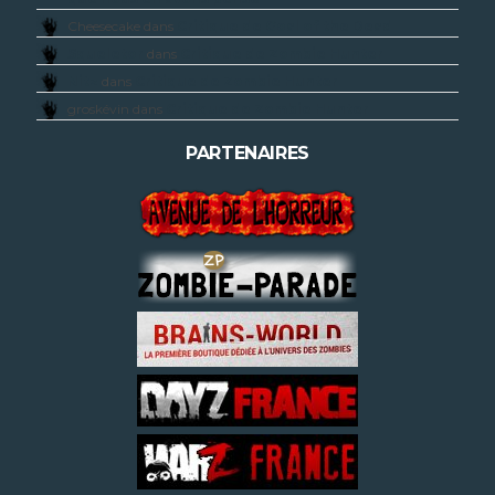
Cheesecake dans
Critique de Goal of the Dead
Squeletor
dans
Critique de Zombie Hunter
Nitz
dans
Critique de Zombie Hunter
groskévin dans
Critique de Zombie Hunter
PARTENAIRES