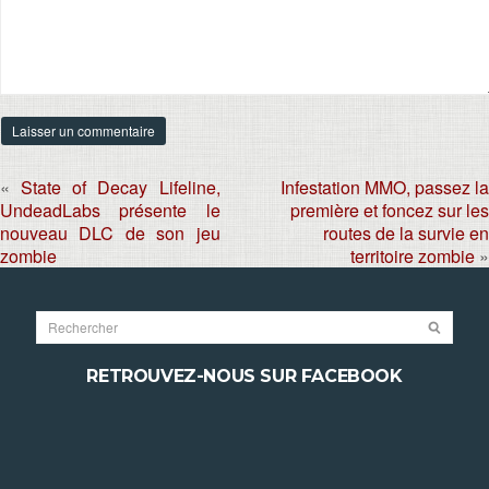
«
State of Decay Lifeline,
Infestation MMO, passez la
UndeadLabs présente le
première et foncez sur les
nouveau DLC de son jeu
routes de la survie en
zombie
territoire zombie
»
RETROUVEZ-NOUS SUR FACEBOOK