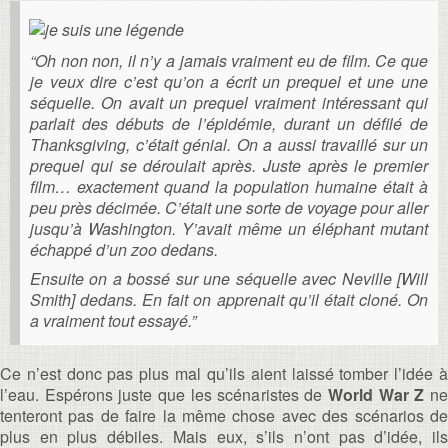
“Oh non non, il n’y a jamais vraiment eu de film. Ce que
je veux dire c’est qu’on a écrit un prequel et une une
séquelle. On avait un prequel vraiment intéressant qui
parlait des débuts de l’épidémie, durant un défilé de
Thanksgiving, c’était génial. On a aussi travaillé sur un
prequel qui se déroulait après. Juste après le premier
film… exactement quand la population humaine était à
peu près décimée. C’était une sorte de voyage pour aller
jusqu’à Washington. Y’avait même un éléphant mutant
échappé d’un zoo dedans.
Ensuite on a bossé sur une séquelle avec Neville [Will
Smith] dedans. En fait on apprenait qu’il était cloné. On
a vraiment tout essayé.”
Ce n’est donc pas plus mal qu’ils aient laissé tomber l’idée à
l’eau. Espérons juste que les scénaristes de
World War Z
n
tenteront pas de faire la même chose avec des scénarios de
plus en plus débiles. Mais eux, s’ils n’ont pas d’idée, ils