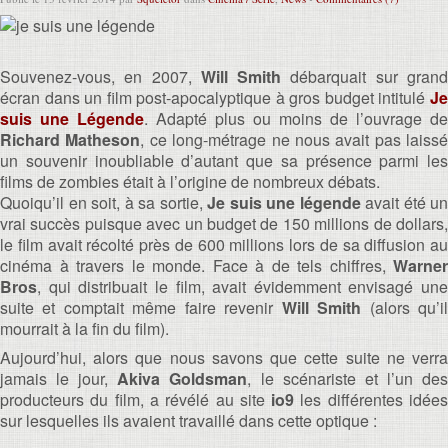
Souvenez-vous, en 2007,
Will Smith
débarquait sur gran
écran dans un film post-apocalyptique à gros budget intitulé
Je
suis une Légende
. Adapté plus ou moins de l’ouvrage de
Richard Matheson
, ce long-métrage ne nous avait pas laissé
un souvenir inoubliable d’autant que sa présence parmi les
films de zombies était à l’origine de nombreux débats.
Quoiqu’il en soit, à sa sortie,
Je suis une légende
avait été un
vrai succès puisque avec un budget de 150 millions de dollars,
le film avait récolté près de 600 millions lors de sa diffusion au
cinéma à travers le monde. Face à de tels chiffres,
Warner
Bros
, qui distribuait le film, avait évidemment envisagé une
suite et comptait même faire revenir
Will Smith
(alors qu’i
mourrait à la fin du film).
Aujourd’hui, alors que nous savons que cette suite ne verra
jamais le jour,
Akiva Goldsman
, le scénariste et l’un de
producteurs du film, a révélé au site
io9
les différentes idée
sur lesquelles ils avaient travaillé dans cette optique :