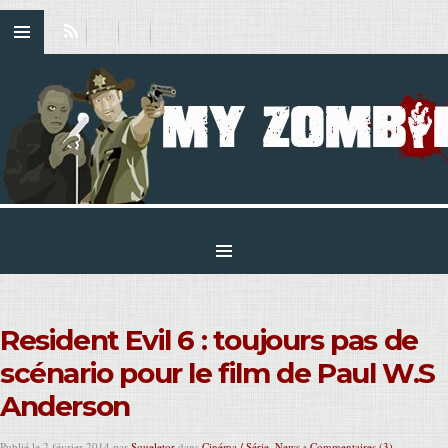
Resident Evil 6 : toujours pas de
scénario pour le film de Paul W.S
Anderson
Publié le 2 février 2014 par
Squeletor
dans
Cinéma / Série
,
News
•
Commentaires (3)