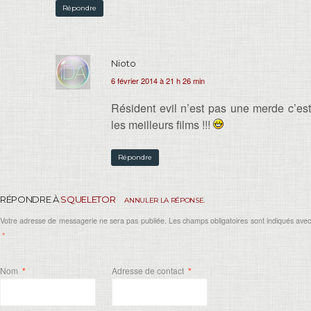
Répondre
Nioto
6 février 2014 à 21 h 26 min
Résident evil n’est pas une merde c’est
les meilleurs films !!!
Répondre
RÉPONDRE À
SQUELETOR
ANNULER LA RÉPONSE.
Votre adresse de messagerie ne sera pas publiée. Les champs obligatoires sont indiqués avec
*
Nom
*
Adresse de contact
*