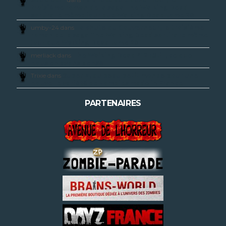
troisième roman de la saga The Walking Dead
sortira le même jour que Walking Dead tome 20
umby-24 dans
La chute du Gouverneur, le troisième
roman de la saga The Walking Dead sortira le même
jour que Walking Dead tome 20
merliack dans
The Walking Dead 412 : Still, ce que
nous en avons pensé
Trixie dans
Super Z, du beau petit monde pour une
nouvelle variété de zombies made in France
PARTENAIRES