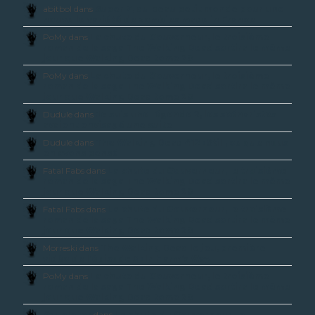
abitbol dans
Super Z, du beau petit monde pour une
nouvelle variété de zombies made in France
PoMy dans
La chute du Gouverneur, le troisième
roman de la saga The Walking Dead sortira le même
jour que Walking Dead tome 20
PoMy dans
La chute du Gouverneur, le troisième
roman de la saga The Walking Dead sortira le même
jour que Walking Dead tome 20
Dudule dans
Je suis une légende 2, les scénaristes
avaient envisagé une suite
Dudule dans
The Walking Dead 412 : Still, ce que nous
en avons pensé
Fatal Fabs dans
La chute du Gouverneur, le troisième
roman de la saga The Walking Dead sortira le même
jour que Walking Dead tome 20
Fatal Fabs dans
La chute du Gouverneur, le troisième
roman de la saga The Walking Dead sortira le même
jour que Walking Dead tome 20
Morreski dans
The Walking Dead le jeu, première
vidéo de l’épisode 3 : In Harm’s Way
PoMy dans
La chute du Gouverneur, le troisième
roman de la saga The Walking Dead sortira le même
jour que Walking Dead tome 20
Squeletor
dans
La chute du Gouverneur, le